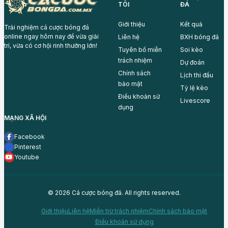
TÔI
ĐÁ
Giới thiệu
Kết quả
Trải nghiệm cá cược bóng đá
online ngay hôm nay để vừa giải
Liên hệ
BXH bóng đá
trí, vừa có cơ hội rinh thưởng lớn!
Tuyên bố miễn
Soi kèo
trách nhiệm
Dự đoán
Chính sách
Lịch thi đấu
bảo mật
Tỷ lệ kèo
Điều khoản sử
Livescore
dụng
MẠNG XÃ HỘI
Facebook
Pinterest
Youtube
© 2026 Cá cược bóng đá. All rights reserved.
Giới thiệu
Liên hệ
Miễn trừ trách nhiệm
Chính sách bảo mật
Điều khoản sử dụng