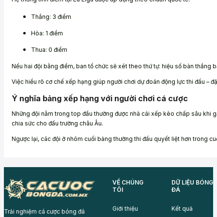
Thắng: 3 điểm
Hòa: 1 điểm
Thua: 0 điểm
Nếu hai đội bằng điểm, ban tổ chức sẽ xét theo thứ tự: hiệu số bàn thắng bạ
Việc hiểu rõ cơ chế xếp hạng giúp người chơi dự đoán động lực thi đấu – đặ
Ý nghĩa bảng xếp hạng với người chơi cá cược
Những đội nằm trong top đầu thường được nhà cái xếp kèo chấp sâu khi gặ
chia sức cho đấu trường châu Âu.
Ngược lại, các đội ở nhóm cuối bảng thường thi đấu quyết liệt hơn trong cu
VỀ CHÚNG
DỮ LIỆU BÓNG
TÔI
ĐÁ
Giới thiệu
Kết quả
Trải nghiệm cá cược bóng đá