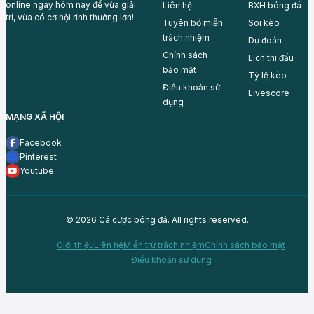
online ngay hôm nay để vừa giải
Liên hệ
BXH bóng đá
trí, vừa có cơ hội rinh thưởng lớn!
Tuyên bố miễn
Soi kèo
trách nhiệm
Dự đoán
Chính sách
Lịch thi đấu
bảo mật
Tỷ lệ kèo
Điều khoản sử
Livescore
dụng
MẠNG XÃ HỘI
Facebook
Pinterest
Youtube
© 2026 Cá cược bóng đá. All rights reserved.
Giới thiệu
Liên hệ
Miễn trừ trách nhiệm
Chính sách bảo mật
Điều khoản sử dụng