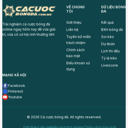
VỀ CHÚNG
DỮ LIỆU BÓNG
TÔI
ĐÁ
Giới thiệu
Kết quả
Trải nghiệm cá cược bóng đá
online ngay hôm nay để vừa giải
Liên hệ
BXH bóng đá
trí, vừa có cơ hội rinh thưởng lớn!
Tuyên bố miễn
Soi kèo
trách nhiệm
Dự đoán
Chính sách
Lịch thi đấu
bảo mật
Tỷ lệ kèo
Điều khoản sử
Livescore
dụng
MẠNG XÃ HỘI
Facebook
Pinterest
Youtube
© 2026 Cá cược bóng đá. All rights reserved.
Giới thiệu
Liên hệ
Miễn trừ trách nhiệm
Chính sách bảo mật