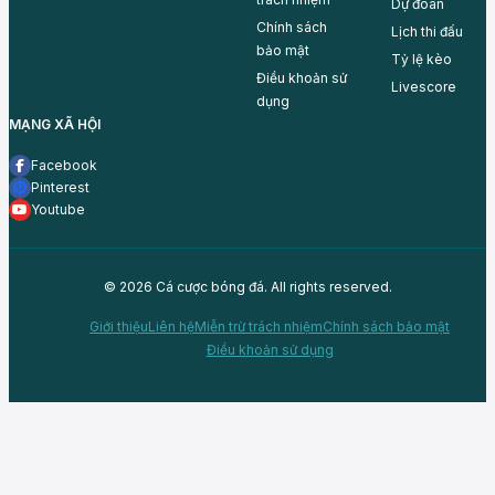
Dự đoán
Chính sách
Lịch thi đấu
bảo mật
Tỷ lệ kèo
Điều khoản sử
Livescore
dụng
MẠNG XÃ HỘI
Facebook
Pinterest
Youtube
© 2026 Cá cược bóng đá. All rights reserved.
Giới thiệu
Liên hệ
Miễn trừ trách nhiệm
Chính sách bảo mật
Điều khoản sử dụng