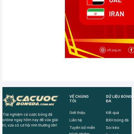
VỀ CHÚNG
DỮ LIỆU BÓNG
TÔI
ĐÁ
Giới thiệu
Kết quả
Trải nghiệm cá cược bóng đá
online ngay hôm nay để vừa giải
Liên hệ
BXH bóng đá
trí, vừa có cơ hội rinh thưởng lớn!
Tuyên bố miễn
Soi kèo
trách nhiệm