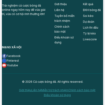
Giới thiệu
Kết quả
Trải nghiệm cá cược bóng đá
online ngay hôm nay để vừa giải
Liên hệ
BXH bóng đá
trí, vừa có cơ hội rinh thưởng lớn!
Tuyên bố miễn
Soi kèo
trách nhiệm
Dự đoán
Chính sách
Lịch thi đấu
bảo mật
Tỷ lệ kèo
Điều khoản sử
Livescore
dụng
MẠNG XÃ HỘI
Facebook
Pinterest
Youtube
© 2026 Cá cược bóng đá. All rights reserved.
Giới thiệu
Liên hệ
Miễn trừ trách nhiệm
Chính sách bảo mật
Điều khoản sử dụng