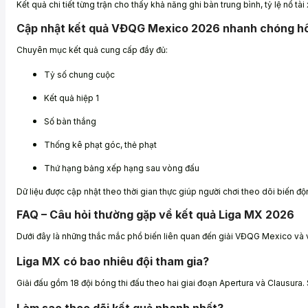
Kết quả chi tiết từng trận cho thấy khả năng ghi bàn trung bình, tỷ lệ nổ tà
Cập nhật kết quả VĐQG Mexico 2026 nhanh chóng h
Chuyên mục kết quả cung cấp đầy đủ:
Tỷ số chung cuộc
Kết quả hiệp 1
Số bàn thắng
Thống kê phạt góc, thẻ phạt
Thứ hạng bảng xếp hạng sau vòng đấu
Dữ liệu được cập nhật theo thời gian thực giúp người chơi theo dõi biến độn
FAQ – Câu hỏi thường gặp về kết quả Liga MX 2026
Dưới đây là những thắc mắc phổ biến liên quan đến giải VĐQG Mexico và v
Liga MX có bao nhiêu đội tham gia?
Giải đấu gồm 18 đội bóng thi đấu theo hai giai đoạn Apertura và Clausura
Làm sao theo dõi kết quả nhanh nhất?