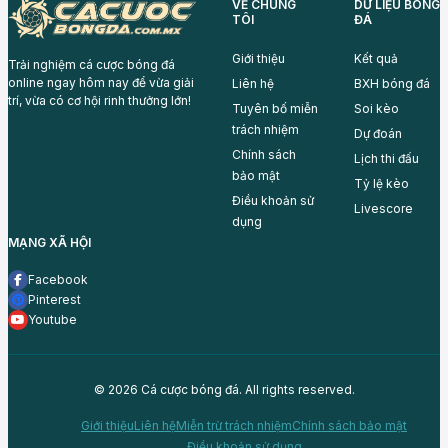
VỀ CHÚNG
DỮ LIỆU BÓNG
TÔI
ĐÁ
Giới thiệu
Kết quả
Trải nghiệm cá cược bóng đá
online ngay hôm nay để vừa giải
Liên hệ
BXH bóng đá
trí, vừa có cơ hội rinh thưởng lớn!
Tuyên bố miễn
Soi kèo
trách nhiệm
Dự đoán
Chính sách
Lịch thi đấu
bảo mật
Tỷ lệ kèo
Điều khoản sử
Livescore
dụng
MẠNG XÃ HỘI
Facebook
Pinterest
Youtube
© 2026 Cá cược bóng đá. All rights reserved.
Giới thiệu
Liên hệ
Miễn trừ trách nhiệm
Chính sách bảo mật
Điều khoản sử dụng