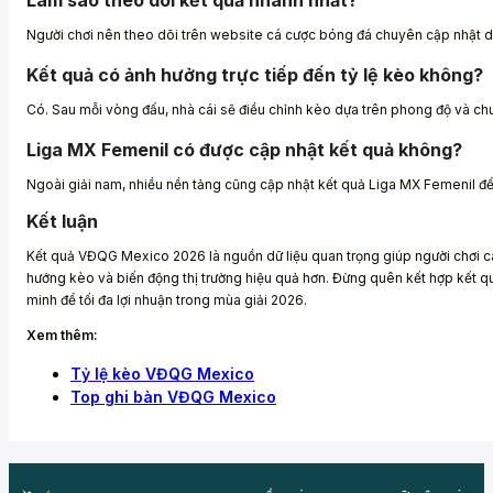
Người chơi nên theo dõi trên website cá cược bóng đá chuyên cập nhật dữ
Kết quả có ảnh hưởng trực tiếp đến tỷ lệ kèo không?
Có. Sau mỗi vòng đấu, nhà cái sẽ điều chỉnh kèo dựa trên phong độ và chu
Liga MX Femenil có được cập nhật kết quả không?
Ngoài giải nam, nhiều nền tảng cũng cập nhật kết quả Liga MX Femenil 
Kết luận
Kết quả VĐQG Mexico 2026 là nguồn dữ liệu quan trọng giúp người chơi cá 
hướng kèo và biến động thị trường hiệu quả hơn. Đừng quên kết hợp kết quả
minh để tối đa lợi nhuận trong mùa giải 2026.
Xem thêm:
Tỷ lệ kèo VĐQG Mexico
Top ghi bàn VĐQG Mexico