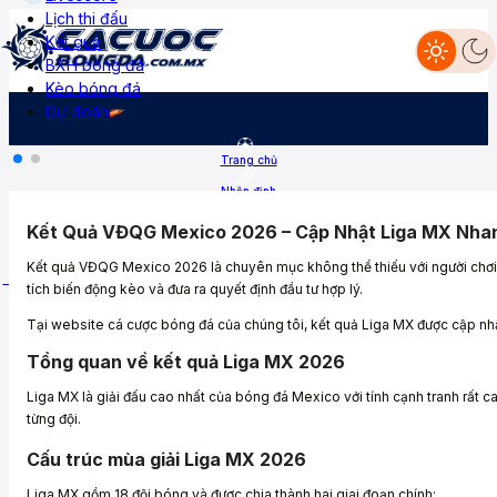
Lịch thi đấu
Kết quả
BXH bóng đá
Nhận định
Livescore
Lịch thi đấu
Kết quả
BXH
Kèo bóng đá
Dự đoán
Diễn đàn
Kèo bóng đá
Dự đoán
Trang chủ
Nhận định
Lịch thi đấu
Kết Quả VĐQG Mexico 2026 – Cập Nhật Liga MX Nhan
Kết quả
Kết quả VĐQG Mexico 2026 là chuyên mục không thể thiếu với người chơi 
More
tích biến động kèo và đưa ra quyết định đầu tư hợp lý.
Tại website cá cược bóng đá của chúng tôi, kết quả Liga MX được cập nhật t
Tổng quan về kết quả Liga MX 2026
Liga MX là giải đấu cao nhất của bóng đá Mexico với tính cạnh tranh rất c
từng đội.
Cấu trúc mùa giải Liga MX 2026
Liga MX gồm 18 đội bóng và được chia thành hai giai đoạn chính: