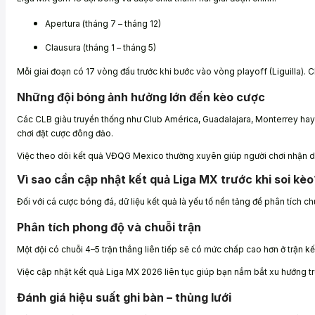
Apertura (tháng 7 – tháng 12)
Clausura (tháng 1 – tháng 5)
Mỗi giai đoạn có 17 vòng đấu trước khi bước vào vòng playoff (Liguilla). C
Những đội bóng ảnh hưởng lớn đến kèo cược
Các CLB giàu truyền thống như Club América, Guadalajara, Monterrey hay C
chơi đặt cược đông đảo.
Việc theo dõi kết quả VĐQG Mexico thường xuyên giúp người chơi nhận diệ
Vì sao cần cập nhật kết quả Liga MX trước khi soi kèo
Đối với cá cược bóng đá, dữ liệu kết quả là yếu tố nền tảng để phân tích 
Phân tích phong độ và chuỗi trận
Một đội có chuỗi 4–5 trận thắng liên tiếp sẽ có mức chấp cao hơn ở trận kế
Việc cập nhật kết quả Liga MX 2026 liên tục giúp bạn nắm bắt xu hướng trư
Đánh giá hiệu suất ghi bàn – thủng lưới