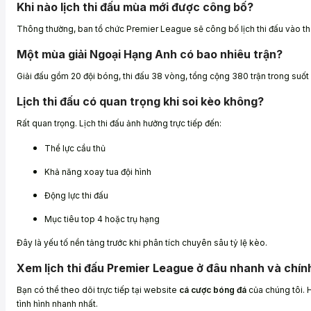
Khi nào lịch thi đấu mùa mới được công bố?
Thông thường, ban tổ chức Premier League sẽ công bố lịch thi đấu vào th
Một mùa giải Ngoại Hạng Anh có bao nhiêu trận?
Giải đấu gồm 20 đội bóng, thi đấu 38 vòng, tổng cộng 380 trận trong suốt 
Lịch thi đấu có quan trọng khi soi kèo không?
Rất quan trọng. Lịch thi đấu ảnh hưởng trực tiếp đến:
Thể lực cầu thủ
Khả năng xoay tua đội hình
Động lực thi đấu
Mục tiêu top 4 hoặc trụ hạng
Đây là yếu tố nền tảng trước khi phân tích chuyên sâu tỷ lệ kèo.
Xem lịch thi đấu Premier League ở đâu nhanh và chín
Bạn có thể theo dõi trực tiếp tại website
cá cược bóng đá
của chúng tôi. 
tình hình nhanh nhất.