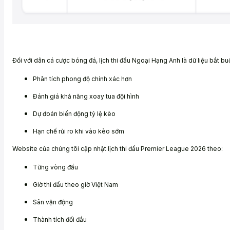
Đối với dân cá cược bóng đá, lịch thi đấu Ngoại Hạng Anh là dữ liệu bắt buộ
Phân tích phong độ chính xác hơn
Đánh giá khả năng xoay tua đội hình
Dự đoán biến động tỷ lệ kèo
Hạn chế rủi ro khi vào kèo sớm
Website của chúng tôi cập nhật lịch thi đấu Premier League 2026 theo:
Từng vòng đấu
Giờ thi đấu theo giờ Việt Nam
Sân vận động
Thành tích đối đầu