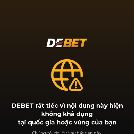
DEBET rất tiếc vì nội dung này hiện
không khả dụng
tại quốc gia hoặc vùng của bạn
Chúng tôi xin lỗi vì sự bất tiện này.