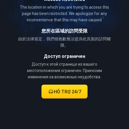
The location in which you are trying to access this
page has been restricted. We apologize for any
inconvenience that this may have caused.
您所在區域的訪問受限
由於法律規定，我們很抱歉無法提供此頁面的訪問權
限。
Доступ ограничен
Доступ к этой странице из вашего
местоположения ограничен. Приносим
извинения за возможные неудобства.
HỖ TRỢ 24/7