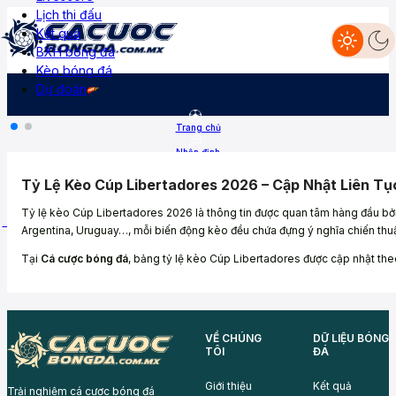
Lịch thi đấu
Kết quả
BXH bóng đá
Nhận định
Livescore
Lịch thi đấu
Kết quả
BXH
Kèo bóng đá
Dự đoán
Diễn đàn
Kèo bóng đá
Dự đoán
Trang chủ
Nhận định
Lịch thi đấu
Tỷ Lệ Kèo Cúp Libertadores 2026 – Cập Nhật Liên T
Kết quả
Tỷ lệ kèo Cúp Libertadores 2026 là thông tin được quan tâm hàng đầu bởi
More
Argentina, Uruguay…, mỗi biến động kèo đều chứa đựng ý nghĩa chiến thuật
Tại
Cá cược bóng đá
, bảng tỷ lệ kèo Cúp Libertadores được cập nhật theo
VỀ CHÚNG
DỮ LIỆU BÓNG
TÔI
ĐÁ
Giới thiệu
Kết quả
Trải nghiệm cá cược bóng đá