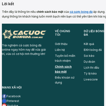
Lời kết
Trên đây là thông tin nêu
chính sách bảo mật
của
cá cược bóng đá
áp dụng. 
dụng thông tin khách hàng luôn minh bạch nên bạn có thể yên tâm khi trải ngh
VỀ CHÚNG
DỮ LIỆU BÓNG
TÔI
ĐÁ
Giới thiệu
Kết quả
Trải nghiệm cá cược bóng đá
online ngay hôm nay để vừa giải
Liên hệ
BXH bóng đá
trí, vừa có cơ hội rinh thưởng lớn!
Tuyên bố miễn
Soi kèo
trách nhiệm
Dự đoán
Chính sách
Lịch thi đấu
bảo mật
Tỷ lệ kèo
Điều khoản sử
Livescore
dụng
MẠNG XÃ HỘI
Facebook
Pinterest
Youtube