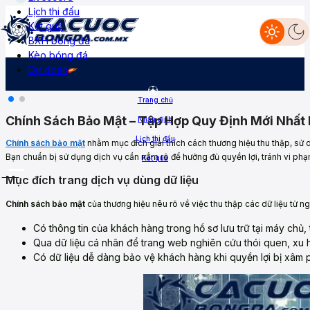
Lịch thi đấu
Kết quả
BXH bóng đá
Nhận định
Livescore
Lịch thi đấu
Kết quả
BXH
Kèo bóng đá
Dự đoán
Diễn đàn
Kèo bóng đá
Dự đoán
Trang chủ
Chính Sách Bảo Mật – Tập Hợp Quy Định Mới Nhấ
Nhận định
Lịch thi đấu
Chính sách bảo mật
nhằm mục đích giải thích cách thương hiệu thu thập, sử d
Bạn chuẩn bị sử dụng dịch vụ cần nắm rõ để hưởng đủ quyền lợi, tránh vi phạ
Kết quả
More
Mục đích trang dịch vụ dùng dữ liệu
Chính sách bảo mật
của thương hiệu nêu rõ về việc thu thập các dữ liệu từ ng
Có thông tin của khách hàng trong hồ sơ lưu trữ tại máy chủ, t
Qua dữ liệu cá nhân để trang web nghiên cứu thói quen, xu h
Có dữ liệu dễ dàng bảo vệ khách hàng khi quyền lợi bị xâm p