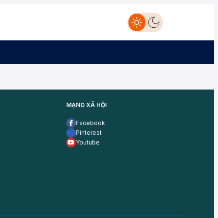
MẠNG XÃ HỘI
Facebook
Pinterest
Youtube