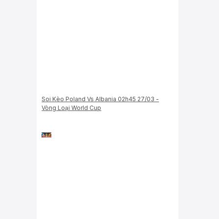
Soi Kèo Poland Vs Albania 02h45 27/03 -
Vòng Loại World Cup