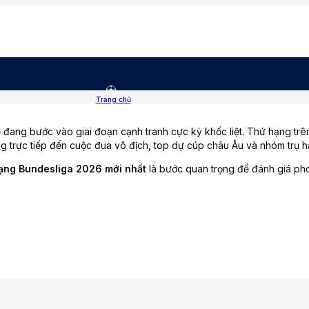
Trang chủ
Nhận định
 đang bước vào giai đoạn cạnh tranh cực kỳ khốc liệt. Thứ hạng tr
Lịch thi đấu
ng trực tiếp đến cuộc đua vô địch, top dự cúp châu Âu và nhóm trụ h
Kết quả
ạng Bundesliga 2026 mới nhất
là bước quan trọng để đánh giá ph