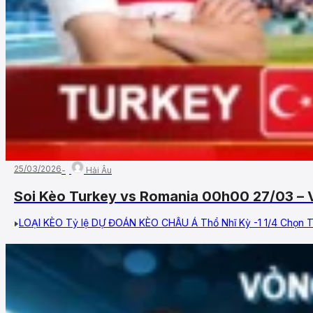
25/03/2026
Hải Âu
Soi Kèo Turkey vs Romania 00h00 27/03 – 
LOẠI KÈO Tỷ lệ DỰ ĐOÁN KÈO CHÂU Á Thổ Nhĩ Kỳ -1 1/4 Chọn Th