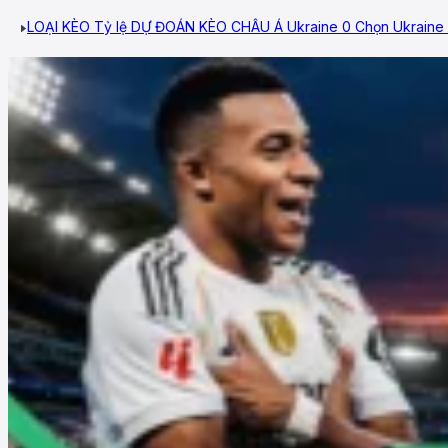
LOẠI KÈO Tỷ lệ DỰ ĐOÁN KÈO CHÂU Á Ukraine 0 Chọn Ukraine TÀ