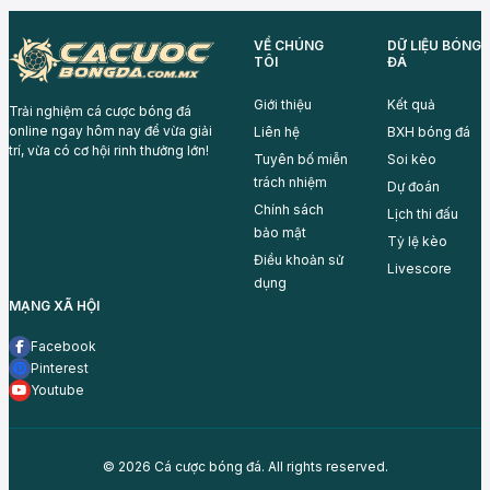
VỀ CHÚNG
DỮ LIỆU BÓNG
TÔI
ĐÁ
Giới thiệu
Kết quả
Trải nghiệm cá cược bóng đá
online ngay hôm nay để vừa giải
Liên hệ
BXH bóng đá
trí, vừa có cơ hội rinh thưởng lớn!
Tuyên bố miễn
Soi kèo
trách nhiệm
Dự đoán
Chính sách
Lịch thi đấu
bảo mật
Tỷ lệ kèo
Điều khoản sử
Livescore
dụng
MẠNG XÃ HỘI
Facebook
Pinterest
Youtube
© 2026 Cá cược bóng đá. All rights reserved.