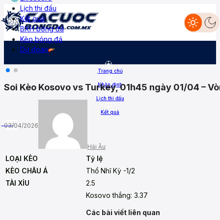
Lịch thi đấu
Kết quả
BXH bóng đá
Nhận định
Livescore
Lịch thi đấu
Kết quả
BXH
Kèo bóng đá
Dự đoán
Diễn đàn
Kèo bóng đá
Dự đoán
Trang chủ
Nhận định
Soi Kèo Kosovo vs Turkey, 01h45 ngày 01/04 – Vò
Lịch thi đấu
Kết quả
More
03/04/2026
Hải Âu
LOẠI KÈO
Tỷ lệ
KÈO CHÂU Á
Thổ Nhĩ Kỳ -1/2
TÀI XỈU
2.5
Kosovo thắng: 3.37
Các bài viết liên quan