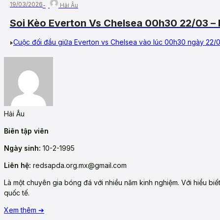
19/03/2026
Hải Âu
Soi Kèo Everton Vs Chelsea 00h30 22/03 –
Cuộc đối đầu giữa Everton vs Chelsea vào lúc 00h30 ngày 22/03/
Hải Âu
Biên tập viên
Ngày sinh:
10-2-1995
Liên hệ:
redsapda.org.mx@gmail.com
Là một chuyên gia bóng đá với nhiều năm kinh nghiệm. Với hiểu bi
quốc tế.
Xem thêm ➔