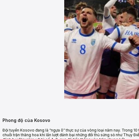
Phong độ của Kosovo
Đội tuyển Kosovo đang là “ngựa ô” thực sự của vòng loại năm nay. Trong 10 tr
chuỗi trận thăng hoa khi lần lượt đánh bại những đối thủ sừng sỏ như Thụy Điể