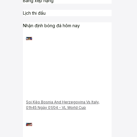
Bảng xếp hạng
Lịch thi đấu
Nhận định bóng đá hôm nay
Soi Kèo Bosnia And Herzegovina Vs Italy,
01h45 Ngày 01/04 - VL World Cup