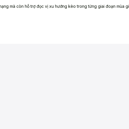
ạng mà còn hỗ trợ đọc vị xu hướng kèo trong từng giai đoạn mùa gi