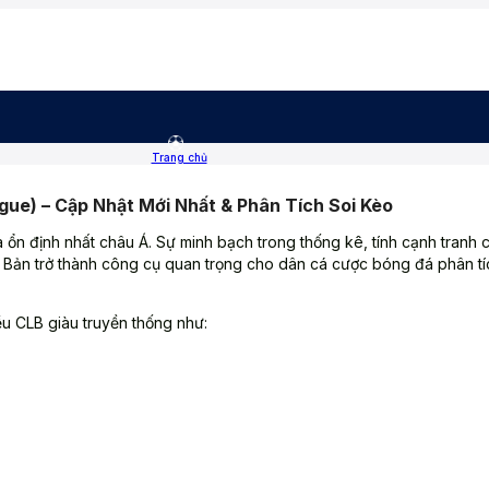
Trang chủ
Nhận định
ue) – Cập Nhật Mới Nhất & Phân Tích Soi Kèo
Lịch thi đấu
 ổn định nhất châu Á. Sự minh bạch trong thống kê, tính cạnh tranh
Kết quả
Bản trở thành công cụ quan trọng cho dân cá cược bóng đá phân tí
ều CLB giàu truyền thống như: