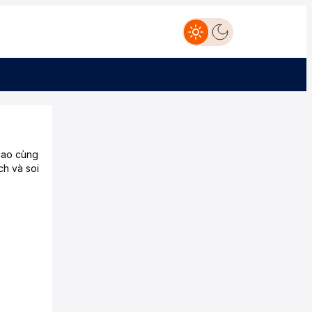
 cao cùng
ch và soi