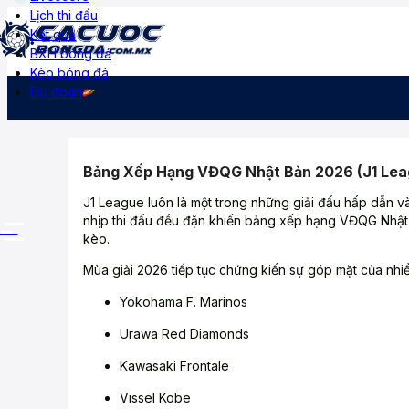
Lịch thi đấu
Kết quả
BXH bóng đá
Nhận định
Livescore
Lịch thi đấu
Kết quả
BXH
Kèo bóng đá
Dự đoán
Diễn đàn
Kèo bóng đá
Dự đoán
Bảng Xếp Hạng VĐQG Nhật Bản 2026 (J1 Leag
J1 League
luôn là một trong những giải đấu hấp dẫn và
nhịp thi đấu đều đặn khiến bảng xếp hạng VĐQG Nhật 
More
kèo.
Mùa giải 2026 tiếp tục chứng kiến sự góp mặt của nhi
Yokohama F. Marinos
Urawa Red Diamonds
Kawasaki Frontale
Vissel Kobe