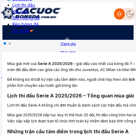
Lịch thi đấu
Kết quả
BXH bóng đá
Nhận định
Livescore
Lịch thi đấu
Kết quả
BXH
Kèo bóng đá
Dự đoán
Diễn đàn
Kèo bóng đá
Dự đoán
Trang chủ
Nhận định
Lịch thi đấu
Mùa giải mới của
Serie A 2025/2026
– giải đấu cao nhất của bóng đá Ý – 
màn đối đầu đỉnh cao giữa các ông lớn như
Kết quả
Juventus
,
AC Milan
và
Inter Mi
More
Để không bỏ lỡ bất kỳ trận cầu tâm điểm nào, người chơi hãy theo dõi
lịch
phân tích chuyên sâu trước giờ bóng lăn.
Lịch thi đấu Serie A 2025/2026 – Tổng quan mùa giải
Lịch thi đấu Serie A không chỉ đơn thuần là danh sách các trận đấu mà còn
Mùa giải 2025/2026 tiếp tục duy trì thể thức 20 đội, thi đấu vòng tròn hai
Việc sắp xếp lịch được ban tổ chức tính toán kỹ nhằm đảm bảo tính công 
Những trận cầu tâm điểm trong lịch thi đấu Serie A