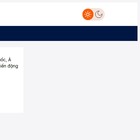
uốc, Ả
biến động