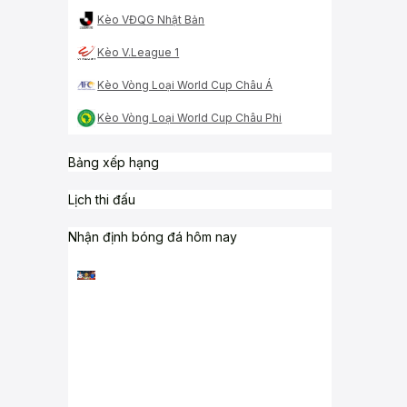
Kèo VĐQG Nhật Bản
Kèo V.League 1
Kèo Vòng Loại World Cup Châu Á
Kèo Vòng Loại World Cup Châu Phi
Bảng xếp hạng
Lịch thi đấu
Nhận định bóng đá hôm nay