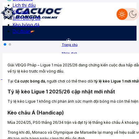
Lịch thi đấu
Kết quả
BXH bóng đá
Nhận định
Livescore
Lịch thi đấu
Kết quả
BXH
Kèo bóng đá
Dự đoán
Diễn đàn
Kèo bóng đá
Dự đoán
Trang chủ
Nhận định
Lịch thi đấu
Giải VĐQG Pháp – Ligue 1 mùa 2025/26 đang chứng kiến cuộc đua hấp dẫ
về tỷ lệ kèo trước mỗi vòng đấu.
Kết quả
More
Tại
Cá cược bóng đá
, người chơi có thể theo dõi
tỷ lệ kèo Ligue 1 mới nhấ
Tỷ lệ kèo Ligue 1 2025/26 cập nhật mới nhất
Tỷ lệ kèo Ligue 1 không chỉ phản ánh sức mạnh đội bóng mà còn thể hiện k
Kèo châu Á (Handicap)
Mùa 2024/25, PSG thắng 26/34 trận và đạt tỷ lệ thắng kèo châu Á khoảng 5
Trong khi đó, Monaco và
Olympique de Marseille
lại mang về hiệu suất 
đội top giữa bảng ngày càng thi đấu ổn định.