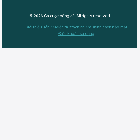
© 2026 Cá cược bóng đá. All rights reserved.
Giới thiệu
Liên hệ
Miễn trừ trách nhiệm
Chính sách bảo mật
Điều khoản sử dụng