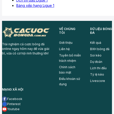
Lịch thi đấu Ligue 1
Bảng xếp hạng Ligue 1
VỀ CHÚNG
DỮ LIỆU BÓNG
TÔI
ĐÁ
Giới thiệu
Kết quả
Trải nghiệm cá cược bóng đá
online ngay hôm nay để vừa giải
Liên hệ
BXH bóng đá
trí, vừa có cơ hội rinh thưởng lớn!
Tuyên bố miễn
Soi kèo
trách nhiệm
Dự đoán
Chính sách
Lịch thi đấu
bảo mật
Tỷ lệ kèo
Điều khoản sử
Livescore
dụng
MẠNG XÃ HỘI
Facebook
Pinterest
Youtube