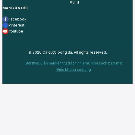
dụng
MẠNG XÃ HỘI
Facebook
Pinterest
Youtube
© 2026 Cá cược bóng đá. All rights reserved.
Giới thiệu
Liên hệ
Miễn trừ trách nhiệm
Chính sách bảo mật
Điều khoản sử dụng