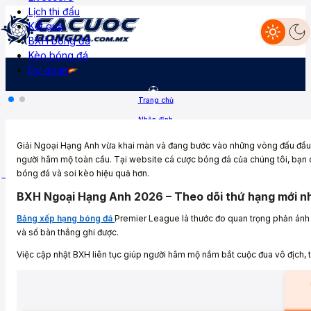
Lịch thi đấu
Kết quả
BXH bóng đá
Nhận định
Livescore
Lịch thi đấu
Kết quả
BXH
Kèo bóng đá
Dự đoán
Diễn đàn
Kèo bóng đá
Dự đoán
Trang chủ
Nhận định
Lịch thi đấu
Giải Ngoại Hạng Anh vừa khai màn và đang bước vào những vòng đấu đầu ti
người hâm mộ toàn cầu. Tại website cá cược bóng đá của chúng tôi, bạn c
Kết quả
bóng đá và soi kèo hiệu quả hơn.
More
BXH Ngoại Hạng Anh 2026 – Theo dõi thứ hạng mới n
Bảng xếp hạng bóng đá
Premier League
là thước đo quan trọng phản ánh 
và số bàn thắng ghi được.
Việc cập nhật BXH liên tục giúp người hâm mộ nắm bắt cuộc đua vô địch, t