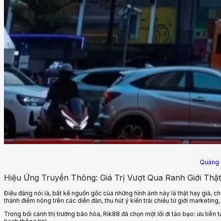
Quảng c
Hiệu Ứng Truyền Thông: Giá Trị Vượt Qua Ranh Giới Thật
Điều đáng nói là, bất kể nguồn gốc của những hình ảnh này là thật hay giả, ch
thành điểm nóng trên các diễn đàn, thu hút ý kiến trái chiều từ giới marketing
Trong bối cảnh thị trường bão hòa, Rik88 đã chọn một lối đi táo bạo: ưu tiên 