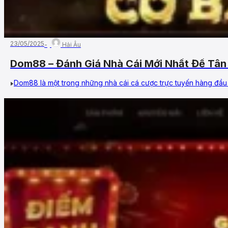
23/05/2025
Hải Âu
Dom88 – Đánh Giá Nhà Cái Mới Nhất Để Tân
Dom88 là một trong những nhà cái cá cược trực tuyến hàng đầu tạ