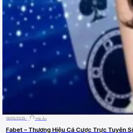
19/05/2025
Hải Âu
Fabet – Thương Hiệu Cá Cược Trực Tuyến Số