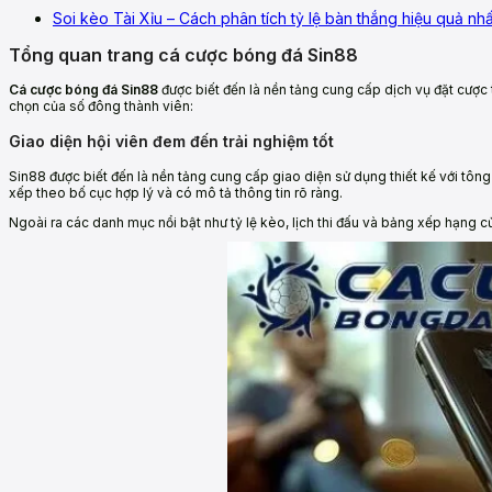
Soi kèo Tài Xỉu – Cách phân tích tỷ lệ bàn thắng hiệu quả nhấ
Tổng quan trang cá cược bóng đá Sin88
Cá cược bóng đá Sin88
được biết đến là nền tảng cung cấp dịch vụ đặt cược 
chọn của số đông thành viên:
Giao diện hội viên đem đến trải nghiệm tốt
Sin88 được biết đến là nền tảng cung cấp giao diện sử dụng thiết kế với tô
xếp theo bố cục hợp lý và có mô tả thông tin rõ ràng.
Ngoài ra các danh mục nổi bật như tỷ lệ kèo, lịch thi đấu và bảng xếp hạng c