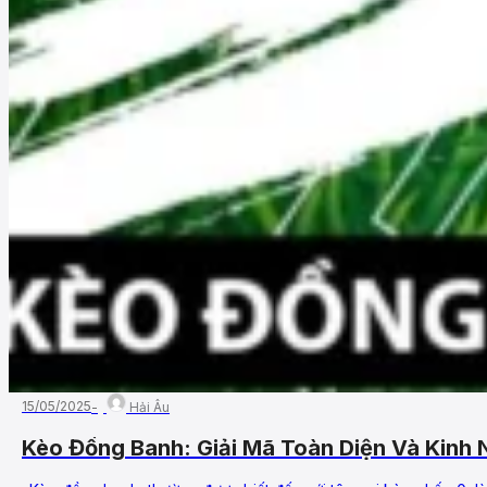
15/05/2025
Hải Âu
Kèo Đồng Banh: Giải Mã Toàn Diện Và Kinh