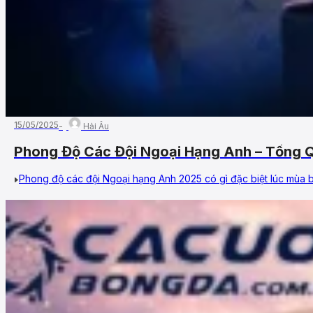
15/05/2025
Hải Âu
Phong Độ Các Đội Ngoại Hạng Anh – Tổng 
Phong độ các đội Ngoại hạng Anh 2025 có gì đặc biệt lúc mùa 