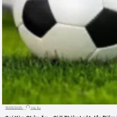
15/05/2025
Hải Âu