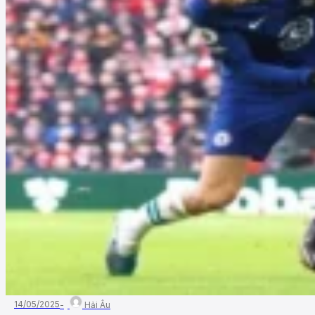
14/05/2025
Hải Âu