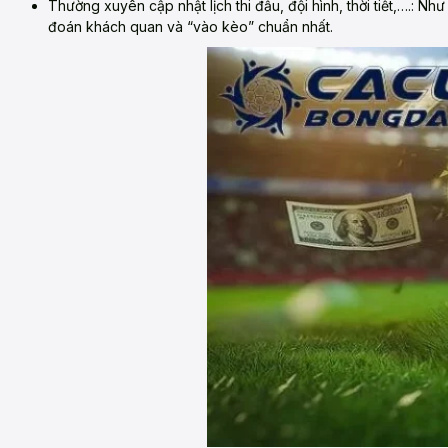
Thường xuyên cập nhật lịch thi đấu, đội hình, thời tiết,….: N
đoán khách quan và “vào kèo” chuẩn nhất.