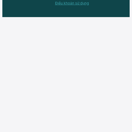
Điều khoản sử dụng