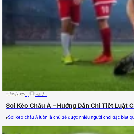
15/05/2025
Hải Âu
Soi Kèo Châu Á – Hướng Dẫn Chi Tiết Luật 
Soi kèo châu Á luôn là chủ đề được nhiều người chơi đặc biệt qu