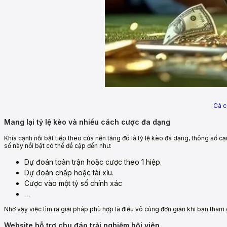
Cá c
Mang lại tỷ lệ kèo và nhiều cách cược đa dạng
Khía cạnh nổi bật tiếp theo của nền tảng đó là tỷ lệ kèo đa dạng, thông số 
số này nổi bật có thể đề cập đến như:
Dự đoán toàn trận hoặc cược theo 1 hiệp.
Dự đoán chấp hoặc tài xỉu.
Cược vào một tỷ số chính xác
…
Nhờ vậy việc tìm ra giải pháp phù hợp là điều vô cùng đơn giản khi bạn tham
Website hỗ trợ chu đáo trải nghiệm hội viên