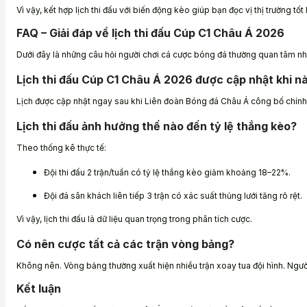
Vì vậy, kết hợp lịch thi đấu với biến động kèo giúp bạn đọc vị thị trường tốt
FAQ – Giải đáp về lịch thi đấu Cúp C1 Châu Á 2026
Dưới đây là những câu hỏi người chơi cá cược bóng đá thường quan tâm nhất 
Lịch thi đấu Cúp C1 Châu Á 2026 được cập nhật khi n
Lịch được cập nhật ngay sau khi Liên đoàn Bóng đá Châu Á công bố chính thứ
Lịch thi đấu ảnh hưởng thế nào đến tỷ lệ thắng kèo?
Theo thống kê thực tế:
Đội thi đấu 2 trận/tuần có tỷ lệ thắng kèo giảm khoảng 18–22%.
Đội đá sân khách liên tiếp 3 trận có xác suất thủng lưới tăng rõ rệt.
Vì vậy, lịch thi đấu là dữ liệu quan trọng trong phân tích cược.
Có nên cược tất cả các trận vòng bảng?
Không nên. Vòng bảng thường xuất hiện nhiều trận xoay tua đội hình. Người
Kết luận