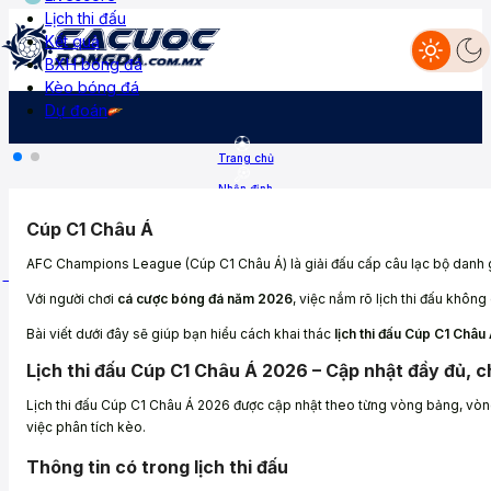
Lịch thi đấu
Kết quả
BXH bóng đá
Nhận định
Livescore
Lịch thi đấu
Kết quả
BXH
Kèo bóng đá
Dự đoán
Diễn đàn
Kèo bóng đá
Dự đoán
Trang chủ
Nhận định
Lịch thi đấu
Cúp C1 Châu Á
Kết quả
AFC Champions League
(Cúp C1 Châu Á) là giải đấu cấp câu lạc bộ danh g
More
Với người chơi
cá cược bóng đá năm 2026
, việc nắm rõ lịch thi đấu khôn
Bài viết dưới đây sẽ giúp bạn hiểu cách khai thác
lịch thi đấu Cúp C1 Châ
Lịch thi đấu Cúp C1 Châu Á 2026 – Cập nhật đầy đủ, 
Lịch thi đấu Cúp C1 Châu Á 2026 được cập nhật theo từng vòng bảng, vòng kn
việc phân tích kèo.
Thông tin có trong lịch thi đấu