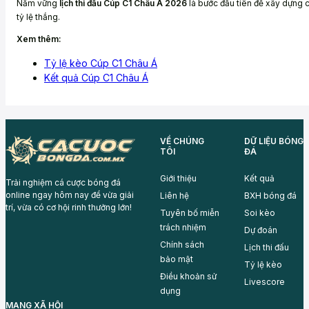
Nắm vững
lịch thi đấu Cúp C1 Châu Á 2026
là bước đầu tiên để xây dựng c
tỷ lệ thắng.
Xem thêm:
Tỷ lệ kèo Cúp C1 Châu Á
Kết quả Cúp C1 Châu Á
VỀ CHÚNG
DỮ LIỆU BÓNG
TÔI
ĐÁ
Giới thiệu
Kết quả
Trải nghiệm cá cược bóng đá
online ngay hôm nay để vừa giải
Liên hệ
BXH bóng đá
trí, vừa có cơ hội rinh thưởng lớn!
Tuyên bố miễn
Soi kèo
trách nhiệm
Dự đoán
Chính sách
Lịch thi đấu
bảo mật
Tỷ lệ kèo
Điều khoản sử
Livescore
dụng
MẠNG XÃ HỘI