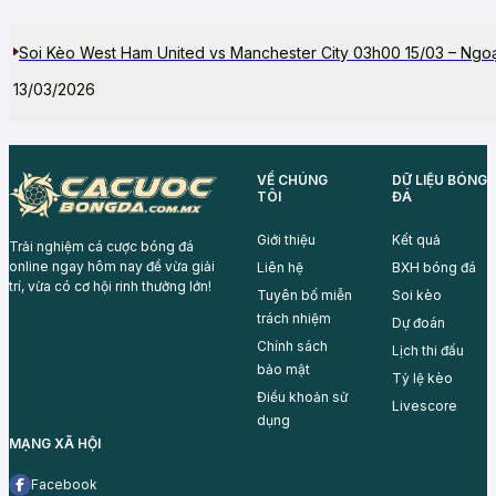
Soi Kèo West Ham United vs Manchester City 03h00 15/03 – Ngo
13/03/2026
VỀ CHÚNG
DỮ LIỆU BÓNG
TÔI
ĐÁ
Giới thiệu
Kết quả
Trải nghiệm cá cược bóng đá
online ngay hôm nay để vừa giải
Liên hệ
BXH bóng đá
trí, vừa có cơ hội rinh thưởng lớn!
Tuyên bố miễn
Soi kèo
trách nhiệm
Dự đoán
Chính sách
Lịch thi đấu
bảo mật
Tỷ lệ kèo
Điều khoản sử
Livescore
dụng
MẠNG XÃ HỘI
Facebook