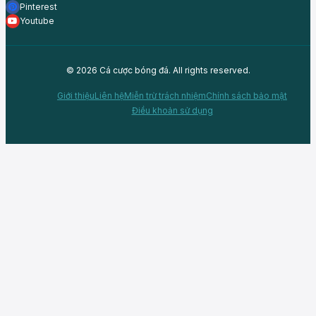
Pinterest
Youtube
© 2026 Cá cược bóng đá. All rights reserved.
Giới thiệu
Liên hệ
Miễn trừ trách nhiệm
Chính sách bảo mật
Điều khoản sử dụng