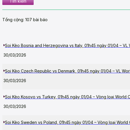
Tìm kiếm
Tổng cộng:
107
bài báo
Soi Kèo Bosnia and Herzegovina vs Italy, 01h45 ngày 01/04 – VL
30/03/2026
Soi Kèo Czech Republic vs Denmark, 01h45 ngày 01/04 – VL Wor
30/03/2026
Soi Kèo Kosovo vs Turkey, 01h45 ngày 01/04 – Vòng loại World 
30/03/2026
Soi Kèo Sweden vs Poland, 01h45 ngày 01/04 – Vòng loại World