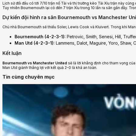
Lịch sử đối đầu có tới 7/10 trận nổ Tài và thị trường kèo Tài Xỉu trận này cũn
Tuy nhiên Bournemouth lại có đến 7 trận Xỉu trong 10 lần ra sân gần đây. Tron
Dự kiến đội hình ra sân Bournemouth vs Manchester Un
Chủ nhà Bournemouth sẽ thiếu Soler, Lewis Cook và Kluivert. Trong khi Man 
Bournemouth (4-2-3-1):
Petrovic, Smith, Senesi, Hill, Truffe
Man Utd (4-2-3-1):
Lammens, Dalot, Maguire, Yoro, Shaw, 
Kết luận
Bournemouth vs Manchester United
sẽ là lời khẳng định cho tham vọng của
Man Utd giành thắng lợi với kết quả 2-0 là khá an toàn.
Tin cùng chuyên mục