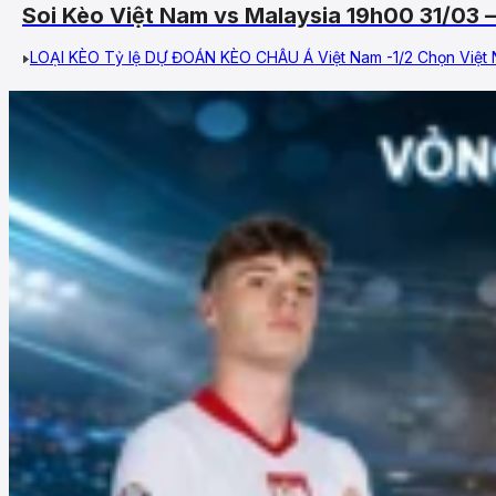
Soi Kèo Việt Nam vs Malaysia 19h00 31/03 –
LOẠI KÈO Tỷ lệ DỰ ĐOÁN KÈO CHÂU Á Việt Nam -1/2 Chọn Việt N