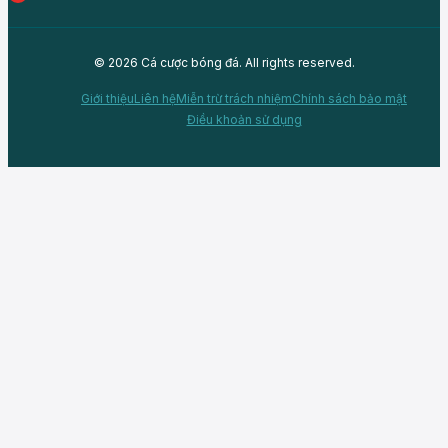
© 2026 Cá cược bóng đá. All rights reserved.
Giới thiệu
Liên hệ
Miễn trừ trách nhiệm
Chính sách bảo mật
Điều khoản sử dụng