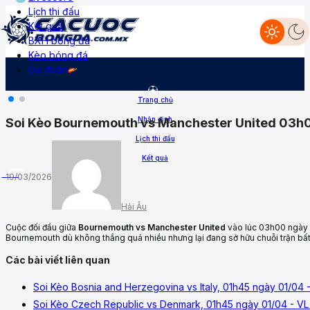
Lịch thi đấu
Kết quả
BXH bóng đá
Nhận định
Livescore
Lịch thi đấu
Kết quả
BXH
Kèo bóng đá
Dự đoán
Diễn đàn
Kèo bóng đá
Dự đoán
Trang chủ
Nhận định
Soi Kèo Bournemouth vs Manchester United 03h0
Lịch thi đấu
Kết quả
More
19/03/2026
Hải Âu
Cuộc đối đầu giữa
Bournemouth vs Manchester United
vào lúc 03h00 ngày 2
Bournemouth dù không thắng quá nhiều nhưng lại đang sở hữu chuỗi trận bất
Các bài viết liên quan
Soi Kèo Bosnia and Herzegovina vs Italy, 01h45 ngày 01/04 
Soi Kèo Czech Republic vs Denmark, 01h45 ngày 01/04 - V