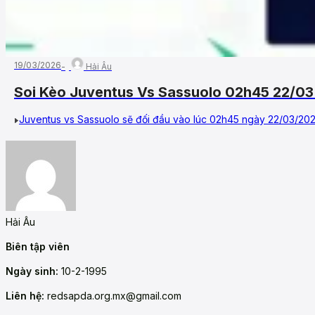
19/03/2026
Hải Âu
Soi Kèo Juventus Vs Sassuolo 02h45 22/0
Juventus vs Sassuolo sẽ đối đầu vào lúc 02h45 ngày 22/03/2026 
Hải Âu
Biên tập viên
Ngày sinh:
10-2-1995
Liên hệ:
redsapda.org.mx@gmail.com