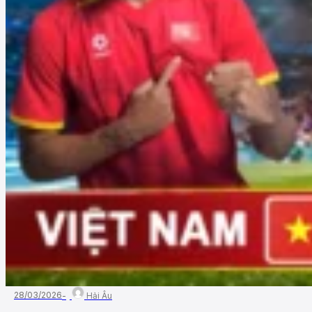
28/03/2026
Hải Âu