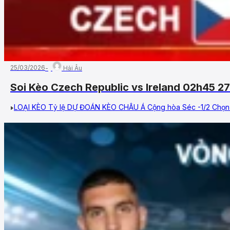
25/03/2026
Hải Âu
Soi Kèo Czech Republic vs Ireland 02h45 2
LOẠI KÈO Tỷ lệ DỰ ĐOÁN KÈO CHÂU Á Cộng hòa Séc -1/2 Chọn 