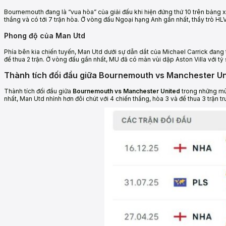
Bournemouth đang là “vua hòa” của giải đấu khi hiện đứng thứ 10 trên bảng x
thắng và có tới 7 trận hòa. Ở vòng đấu Ngoại hạng Anh gần nhất, thầy trò HLV
Phong độ của Man Utd
Phía bên kia chiến tuyến, Man Utd dưới sự dẫn dắt của Michael Carrick đang thă
để thua 2 trận. Ở vòng đấu gần nhất, MU đã có màn vùi dập Aston Villa với tỷ 
Thành tích đối đầu giữa Bournemouth vs Manchester Un
Thành tích đối đầu giữa
Bournemouth vs Manchester United
trong những mùa
nhất, Man Utd nhỉnh hơn đôi chút với 4 chiến thắng, hòa 3 và để thua 3 trận t