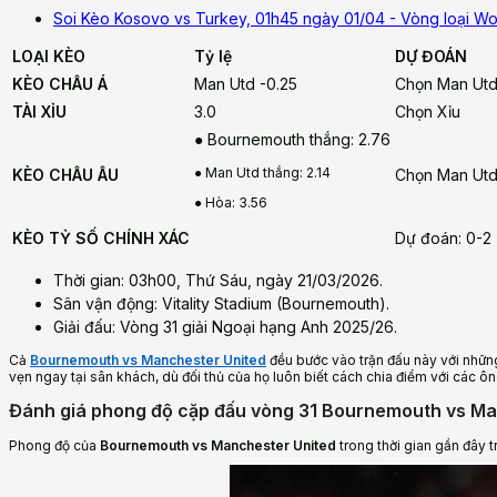
Soi Kèo Kosovo vs Turkey, 01h45 ngày 01/04 - Vòng loại Wo
LOẠI KÈO
Tỷ lệ
DỰ ĐOÁN
KÈO CHÂU Á
Man Utd -0.25
Chọn Man Utd
TÀI XỈU
3.0
Chọn Xỉu
● Bournemouth thắng: 2.76
● Man Utd thắng: 2.14
KÈO CHÂU ÂU
Chọn Man Utd
● Hòa: 3.56
KÈO TỶ SỐ CHÍNH XÁC
Dự đoán: 0-2
Thời gian: 03h00, Thứ Sáu, ngày 21/03/2026.
Sân vận động: Vitality Stadium (Bournemouth).
Giải đấu: Vòng 31 giải Ngoại hạng Anh 2025/26.
Cả
Bournemouth vs Manchester United
đều bước vào trận đấu này với những
vẹn ngay tại sân khách, dù đối thủ của họ luôn biết cách chia điểm với các ôn
Đánh giá phong độ cặp đấu vòng 31 Bournemouth vs Ma
Phong độ của
Bournemouth vs Manchester United
trong thời gian gần đây 