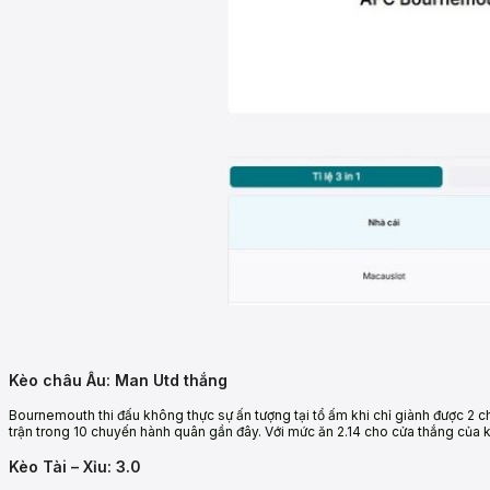
Kèo châu Âu: Man Utd thắng
Bournemouth thi đấu không thực sự ấn tượng tại tổ ấm khi chỉ giành được 2 chiế
trận trong 10 chuyến hành quân gần đây. Với mức ăn 2.14 cho cửa thắng của k
Kèo Tài – Xỉu: 3.0