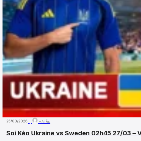
25/03/2026
Hải Âu
Soi Kèo Ukraine vs Sweden 02h45 27/03 – 