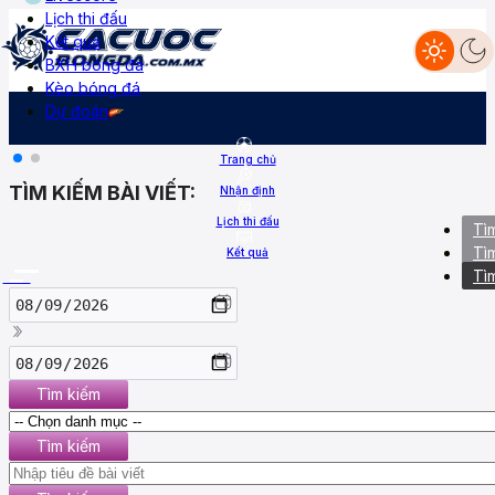
Lịch thi đấu
Kết quả
BXH bóng đá
Nhận định
Livescore
Lịch thi đấu
Kết quả
BXH
Kèo bóng đá
Dự đoán
Diễn đàn
Kèo bóng đá
Dự đoán
Trang chủ
TÌM KIẾM BÀI VIẾT:
Nhận định
Lịch thi đấu
Tìm
Tì
Kết quả
Tì
More
Tìm kiếm
Tìm kiếm