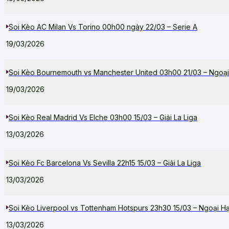
Soi Kèo AC Milan Vs Torino 00h00 ngày 22/03 – Serie A
19/03/2026
Soi Kèo Bournemouth vs Manchester United 03h00 21/03 – Ngoạ
19/03/2026
Soi Kèo Real Madrid Vs Elche 03h00 15/03 – Giải La Liga
13/03/2026
Soi Kèo Fc Barcelona Vs Sevilla 22h15 15/03 – Giải La Liga
13/03/2026
Soi Kèo Liverpool vs Tottenham Hotspurs 23h30 15/03 – Ngoại H
13/03/2026