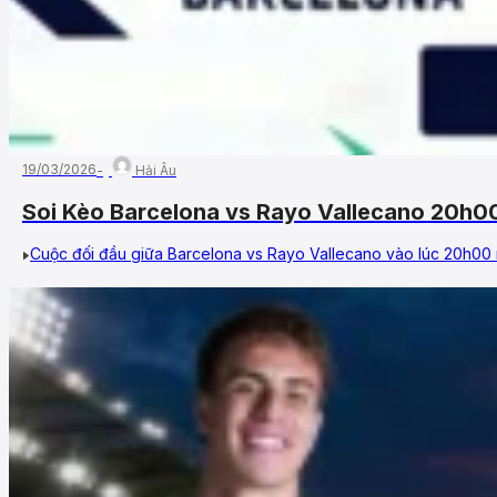
19/03/2026
Hải Âu
Soi Kèo Barcelona vs Rayo Vallecano 20h00
Cuộc đối đầu giữa Barcelona vs Rayo Vallecano vào lúc 20h00 n