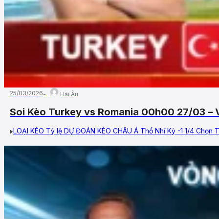
25/03/2026
Hải Âu
Soi Kèo Turkey vs Romania 00h00 27/03 – 
LOẠI KÈO Tỷ lệ DỰ ĐOÁN KÈO CHÂU Á Thổ Nhĩ Kỳ -1 1/4 Chọn Th