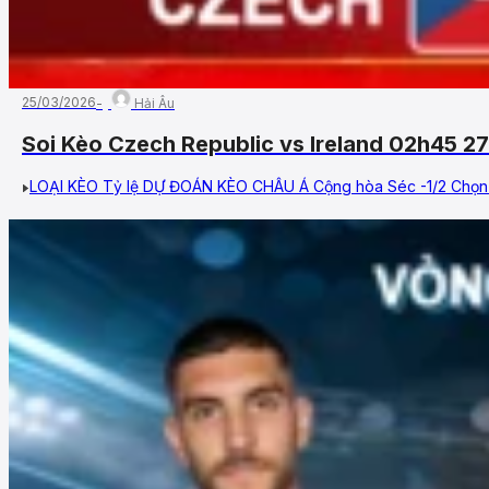
25/03/2026
Hải Âu
Soi Kèo Czech Republic vs Ireland 02h45 2
LOẠI KÈO Tỷ lệ DỰ ĐOÁN KÈO CHÂU Á Cộng hòa Séc -1/2 Chọn 