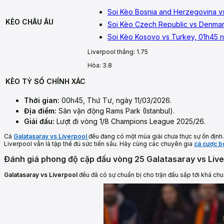
Soi Kèo Bosnia and Herzegovina vs
KÈO CHÂU ÂU
Soi Kèo Czech Republic vs Denmar
Soi Kèo Kosovo vs Turkey, 01h45 n
Liverpool thắng: 1.75
Hòa: 3.8
KÈO TỶ SỐ CHÍNH XÁC
Thời gian:
00h45, Thứ Tư, ngày 11/03/2026.
Địa điểm:
Sân vận động Rams Park (Istanbul).
Giải đấu:
Lượt đi vòng 1/8 Champions League 2025/26.
Cả
Galatasaray vs Liverpool
đều đang có một mùa giải chưa thực sự ổn định.
Liverpool vẫn là tập thể đủ sức tiến sâu. Hãy cùng các chuyên gia
cá cược b
Đánh giá phong độ cặp đấu vòng 25 Galatasaray vs Live
Galatasaray vs Liverpool
đều đã có sự chuẩn bị cho trận đấu sắp tới khá chu 