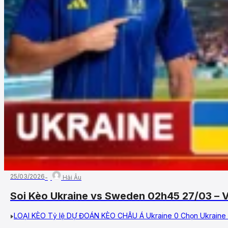
25/03/2026
Hải Âu
Soi Kèo Ukraine vs Sweden 02h45 27/03 – 
LOẠI KÈO Tỷ lệ DỰ ĐOÁN KÈO CHÂU Á Ukraine 0 Chọn Ukraine TÀ