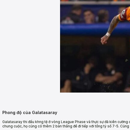
Phong độ của Galatasaray
Galatasaray thi đấu khng tệ ở vòng League Phase và thực sự đã kiên cường để 
chung cuộc, họ cũng có thêm 2 bàn thắng để đi tiếp với tổng tỷ số 7-5. Cũng t