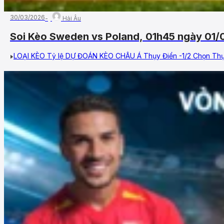
30/03/2026
Hải Âu
Soi Kèo Sweden vs Poland, 01h45 ngày 01/0
LOẠI KÈO Tỷ lệ DỰ ĐOÁN KÈO CHÂU Á Thụy Điển -1/2 Chọn Thụy