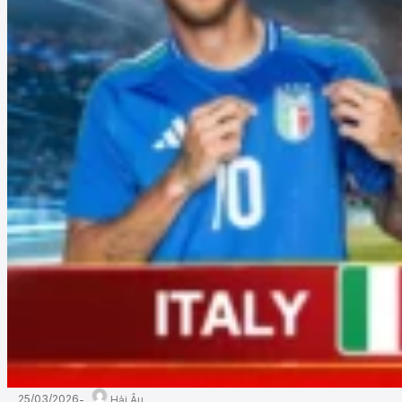
25/03/2026
Hải Âu