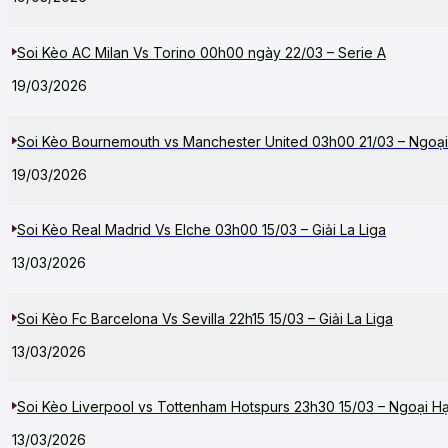
Soi Kèo AC Milan Vs Torino 00h00 ngày 22/03 – Serie A
19/03/2026
Soi Kèo Bournemouth vs Manchester United 03h00 21/03 – Ngoạ
19/03/2026
Soi Kèo Real Madrid Vs Elche 03h00 15/03 – Giải La Liga
13/03/2026
Soi Kèo Fc Barcelona Vs Sevilla 22h15 15/03 – Giải La Liga
13/03/2026
Soi Kèo Liverpool vs Tottenham Hotspurs 23h30 15/03 – Ngoại H
13/03/2026