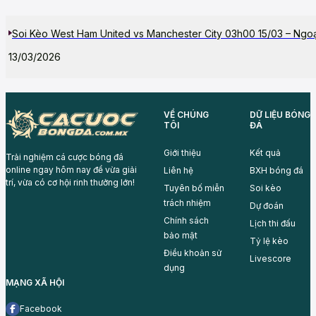
Soi Kèo West Ham United vs Manchester City 03h00 15/03 – Ngo
13/03/2026
VỀ CHÚNG
DỮ LIỆU BÓNG
TÔI
ĐÁ
Giới thiệu
Kết quả
Trải nghiệm cá cược bóng đá
online ngay hôm nay để vừa giải
Liên hệ
BXH bóng đá
trí, vừa có cơ hội rinh thưởng lớn!
Tuyên bố miễn
Soi kèo
trách nhiệm
Dự đoán
Chính sách
Lịch thi đấu
bảo mật
Tỷ lệ kèo
Điều khoản sử
Livescore
dụng
MẠNG XÃ HỘI
Facebook