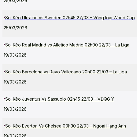
25/03/2026
Soi Kèo Ukraine vs Sweden 02h45 27/03 – Vòng loại World Cup
25/03/2026
Soi Kèo Real Madrid vs Atletico Madrid 02h00 22/03 – La Liga
19/03/2026
Soi Kèo Barcelona vs Rayo Vallecano 20h00 22/03 – La Liga
19/03/2026
Soi Kèo Juventus Vs Sassuolo 02h45 22/03 – VĐQG Ý
19/03/2026
Soi Kèo Everton Vs Chelsea 00h30 22/03 – Ngoại Hạng Anh
19/03/2026