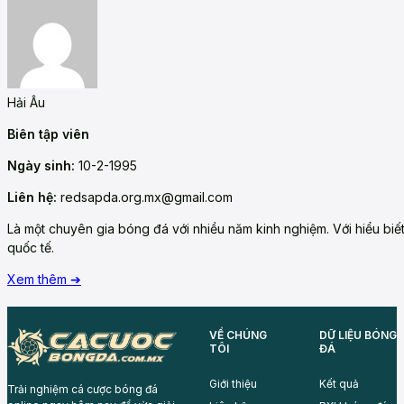
Hải Âu
Biên tập viên
Ngày sinh:
10-2-1995
Liên hệ:
redsapda.org.mx@gmail.com
Là một chuyên gia bóng đá với nhiều năm kinh nghiệm. Với hiểu bi
quốc tế.
Xem thêm ➔
VỀ CHÚNG
DỮ LIỆU BÓNG
TÔI
ĐÁ
Giới thiệu
Kết quả
Trải nghiệm cá cược bóng đá