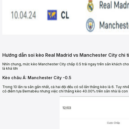
Hướng dẫn soi kèo Real Madrid vs Manchester City chi ti
Nhìn chung, mức kèo Manchester City chấp 0.5 trái ngay trên sân khách cho t
là khá lớn
Kèo châu Á: Manchester City -0.5
Trong 10 lần ra sân gần nhất, cả hai đội đều có số lần thắng kèo là 6. Tuy n
có điểm tựa Bernabéu nhưng việc chỉ thắng kèo 40.00% trên sân nhà là con s