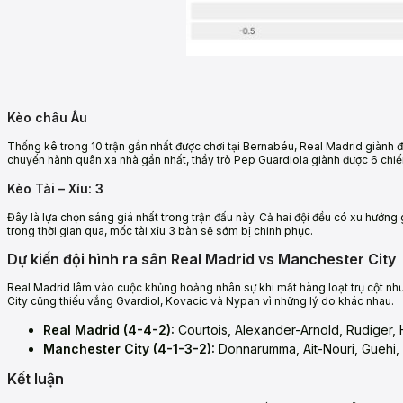
Kèo châu Âu
Thống kê trong 10 trận gần nhất được chơi tại Bernabéu, Real Madrid giành đ
chuyến hành quân xa nhà gần nhất, thầy trò Pep Guardiola giành được 6 chiến 
Kèo Tài – Xỉu: 3
Đây là lựa chọn sáng giá nhất trong trận đấu này. Cả hai đội đều có xu hướng
trong thời gian qua, mốc tài xỉu 3 bàn sẽ sớm bị chinh phục.
Dự kiến đội hình ra sân Real Madrid vs Manchester City
Real Madrid lâm vào cuộc khủng hoảng nhân sự khi mất hàng loạt trụ cột như
City cũng thiếu vắng Gvardiol, Kovacic và Nypan vì những lý do khác nhau.
Real Madrid (4-4-2):
Courtois, Alexander-Arnold, Rudiger, 
Manchester City (4-1-3-2):
Donnarumma, Ait-Nouri, Guehi, 
Kết luận