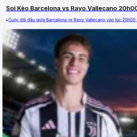
Soi Kèo Barcelona vs Rayo Vallecano 20h00
Cuộc đối đầu giữa Barcelona vs Rayo Vallecano vào lúc 20h00 n