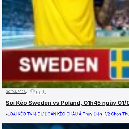
30/03/2026
Hải Âu
Soi Kèo Sweden vs Poland, 01h45 ngày 01/0
LOẠI KÈO Tỷ lệ DỰ ĐOÁN KÈO CHÂU Á Thụy Điển -1/2 Chọn Thụy