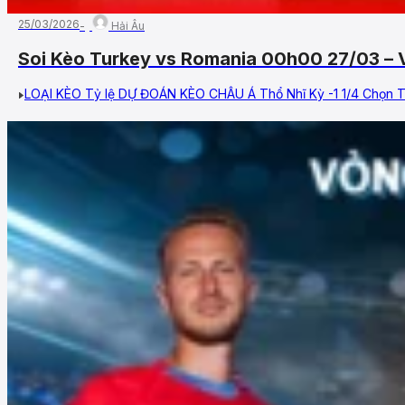
25/03/2026
Hải Âu
Soi Kèo Turkey vs Romania 00h00 27/03 – 
LOẠI KÈO Tỷ lệ DỰ ĐOÁN KÈO CHÂU Á Thổ Nhĩ Kỳ -1 1/4 Chọn Th