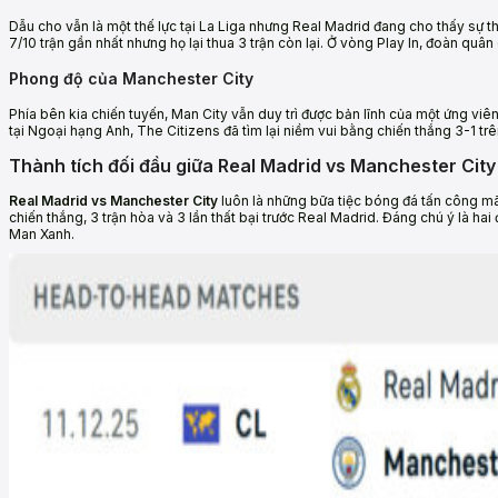
Dẫu cho vẫn là một thế lực tại La Liga nhưng Real Madrid đang cho thấy sự thi
7/10 trận gần nhất nhưng họ lại thua 3 trận còn lại. Ở vòng Play In, đoàn quâ
Phong độ của Manchester City
Phía bên kia chiến tuyến, Man City vẫn duy trì được bản lĩnh của một ứng viê
tại Ngoại hạng Anh, The Citizens đã tìm lại niềm vui bằng chiến thắng 3-1 tr
Thành tích đối đầu giữa Real Madrid vs Manchester City
Real Madrid vs Manchester City
luôn là những bữa tiệc bóng đá tấn công mãn
chiến thắng, 3 trận hòa và 3 lần thất bại trước Real Madrid. Đáng chú ý là ha
Man Xanh.