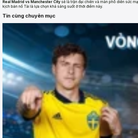
Real Madrid vs Manchester City
sẽ là trận đại chiến và màn phô diễn sức m
kịch bản nổ Tài là lựa chọn khá sáng suốt ở thời điểm này.
Tin cùng chuyên mục