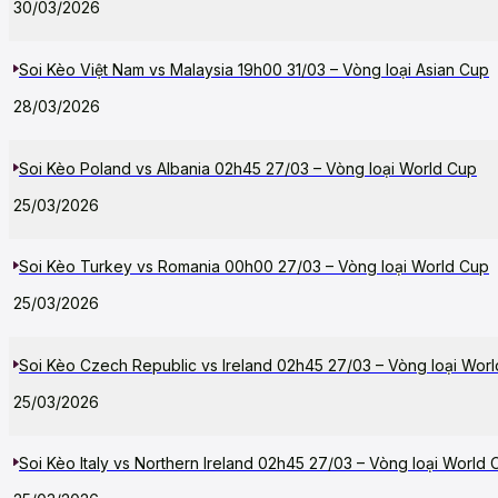
30/03/2026
Soi Kèo Việt Nam vs Malaysia 19h00 31/03 – Vòng loại Asian Cup
28/03/2026
Soi Kèo Poland vs Albania 02h45 27/03 – Vòng loại World Cup
25/03/2026
Soi Kèo Turkey vs Romania 00h00 27/03 – Vòng loại World Cup
25/03/2026
Soi Kèo Czech Republic vs Ireland 02h45 27/03 – Vòng loại Wor
25/03/2026
Soi Kèo Italy vs Northern Ireland 02h45 27/03 – Vòng loại World 