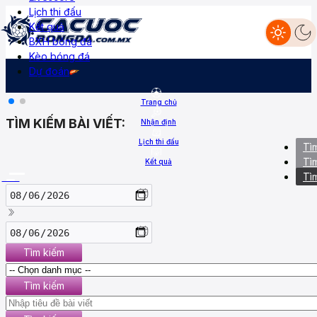
Lịch thi đấu
Kết quả
BXH bóng đá
Nhận định
Livescore
Lịch thi đấu
Kết quả
BXH
Kèo bóng đá
Dự đoán
Diễn đàn
Kèo bóng đá
Dự đoán
Trang chủ
TÌM KIẾM BÀI VIẾT:
Nhận định
Lịch thi đấu
Tìm
Tì
Kết quả
Tì
More
Tìm kiếm
Tìm kiếm