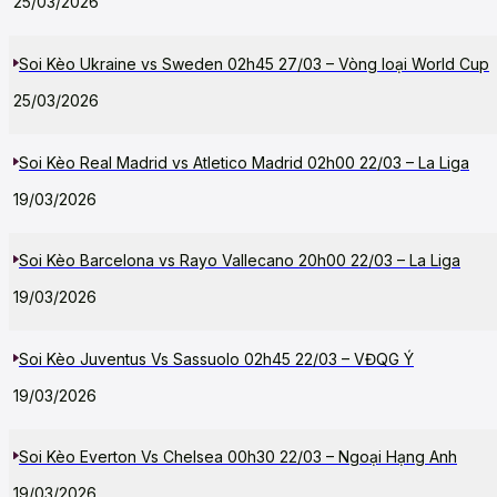
25/03/2026
Soi Kèo Ukraine vs Sweden 02h45 27/03 – Vòng loại World Cup
25/03/2026
Soi Kèo Real Madrid vs Atletico Madrid 02h00 22/03 – La Liga
19/03/2026
Soi Kèo Barcelona vs Rayo Vallecano 20h00 22/03 – La Liga
19/03/2026
Soi Kèo Juventus Vs Sassuolo 02h45 22/03 – VĐQG Ý
19/03/2026
Soi Kèo Everton Vs Chelsea 00h30 22/03 – Ngoại Hạng Anh
19/03/2026