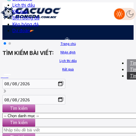
Lịch thi đấu
Kết quả
BXH bóng đá
Nhận định
Livescore
Lịch thi đấu
Kết quả
BXH
Kèo bóng đá
Dự đoán
Diễn đàn
Kèo bóng đá
Dự đoán
Trang chủ
TÌM KIẾM BÀI VIẾT:
Nhận định
Lịch thi đấu
Tìm
Tì
Kết quả
Tì
More
Tìm kiếm
Tìm kiếm