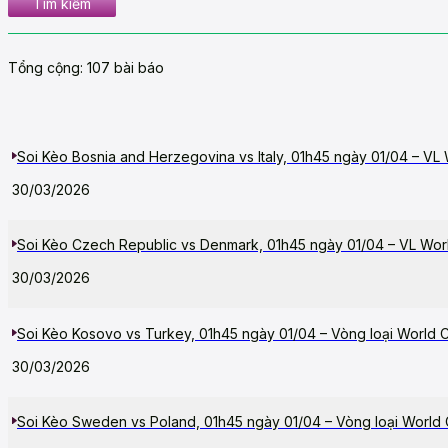
Tìm kiếm
Tổng cộng:
107
bài báo
Soi Kèo Bosnia and Herzegovina vs Italy, 01h45 ngày 01/04 – VL
30/03/2026
Soi Kèo Czech Republic vs Denmark, 01h45 ngày 01/04 – VL Wor
30/03/2026
Soi Kèo Kosovo vs Turkey, 01h45 ngày 01/04 – Vòng loại World 
30/03/2026
Soi Kèo Sweden vs Poland, 01h45 ngày 01/04 – Vòng loại World