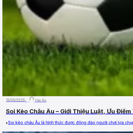
15/05/2025
Hải Âu
Soi Kèo Châu Âu – Giới Thiệu Luật, Ưu Điểm
Soi kèo châu Âu là hình thức được đông đảo người chơi lựa chọn gi