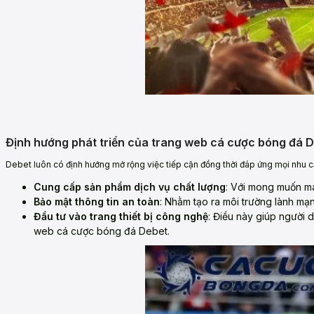
Định hướng phát triển của trang web cá cược bóng đá 
Debet luôn có định hướng mở rộng việc tiếp cận đồng thời đáp ứng mọi nhu c
Cung cấp sản phẩm dịch vụ chất lượng
: Với mong muốn ma
Bảo mật thông tin an toàn
: Nhằm tạo ra môi trường lành mạn
Đầu tư vào trang thiết bị công nghệ
: Điều này giúp người 
web cá cược bóng đá Debet.