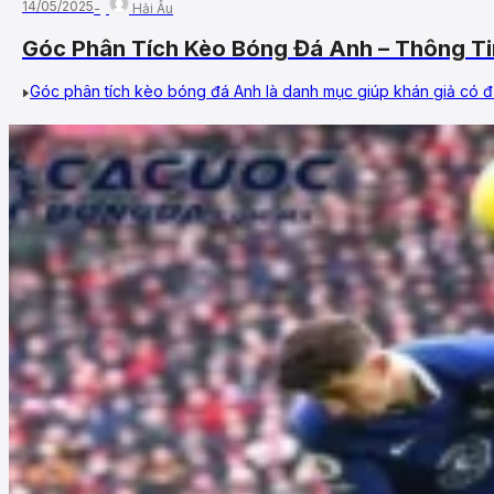
14/05/2025
Hải Âu
Góc Phân Tích Kèo Bóng Đá Anh – Thông Ti
Góc phân tích kèo bóng đá Anh là danh mục giúp khán giả có đư