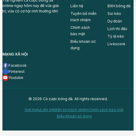
Trải nghiệm cá cược bóng đá
online ngay hôm nay để vừa giải
Liên hệ
BXH bóng đá
trí, vừa có cơ hội rinh thưởng lớn!
Tuyên bố miễn
Soi kèo
trách nhiệm
Dự đoán
Chính sách
Lịch thi đấu
bảo mật
Tỷ lệ kèo
Điều khoản sử
Livescore
dụng
MẠNG XÃ HỘI
Facebook
Pinterest
Youtube
© 2026 Cá cược bóng đá. All rights reserved.
Giới thiệu
Liên hệ
Miễn trừ trách nhiệm
Chính sách bảo mật
Điều khoản sử dụng