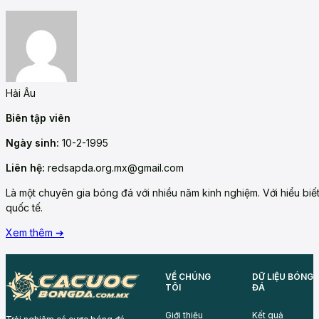
Hải Âu
Biên tập viên
Ngày sinh:
10-2-1995
Liên hệ:
redsapda.org.mx@gmail.com
Là một chuyên gia bóng đá với nhiều năm kinh nghiệm. Với hiểu bi
quốc tế.
Xem thêm ➔
VỀ CHÚNG
DỮ LIỆU BÓNG
TÔI
ĐÁ
Giới thiệu
Kết quả