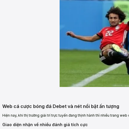
Web cá cược bóng đá Debet và nét nổi bật ấn tượng
Hiện nay, khi thị trường giải trí trực tuyến đang thịnh hành thì nhiều trang 
Giao diện nhận về nhiều đánh giá tích cực