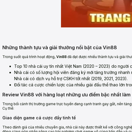
Những thành tựu và giải thưởng nổi bật của Vin88
Trong suốt quá trình hoạt động,
Vin88
đã đạt được nhiều thành tựu và giải th
Top 10 nhà cái uy tín nhất Việt Nam (2020 – 2023) do người c
Nhà cái có số lượng hội viên đăng ký mới tăng trưởng nhanh 
Nhà cái có dịch vụ hỗ trợ CSKH tốt nhất (2019, 2021, 2023).
Đối tác cá cược chiến lược của nhiều giải đấu thể thao lớn tr
Review Vin88 với hàng loạt những ưu điểm bậc nhất làm
Trong bối cảnh thị trường game trực tuyến đang cạnh tranh gay gắt, nền tảng đ
Cụ thể:
Giao diện game cá cược đầy tinh tế
Theo đánh giá của nhiều chuyên gia, nhà cái này được thiết kế với công nghệ
động cũng góp phần nâng cao trải nghiệm chơi game vô cùng hấp dẫn và cu