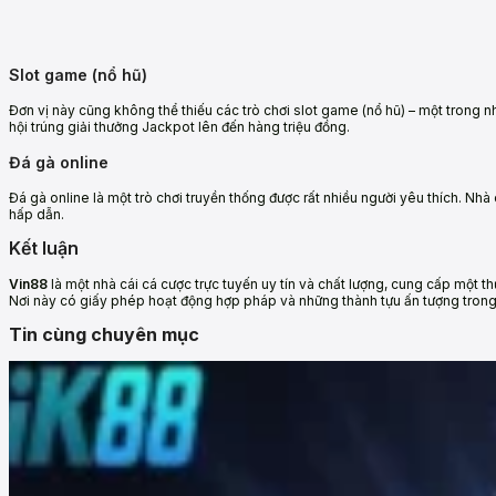
Slot game (nổ hũ)
Đơn vị này cũng không thể thiếu các trò chơi slot game (nổ hũ) – một trong 
hội trúng giải thưởng Jackpot lên đến hàng triệu đồng.
Đá gà online
Đá gà online là một trò chơi truyền thống được rất nhiều người yêu thích. Nhà c
hấp dẫn.
Kết luận
Vin88
là một nhà cái cá cược trực tuyến uy tín và chất lượng, cung cấp một 
Nơi này có giấy phép hoạt động hợp pháp và những thành tựu ấn tượng trong
Tin cùng chuyên mục