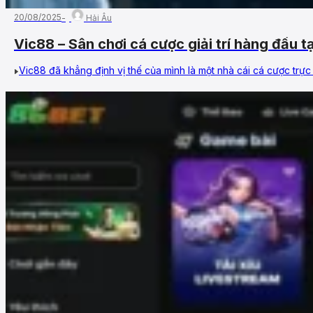
20/08/2025
Hải Âu
Vic88 – Sân chơi cá cược giải trí hàng đầu t
Vic88 đã khẳng định vị thế của mình là một nhà cái cá cược trực t