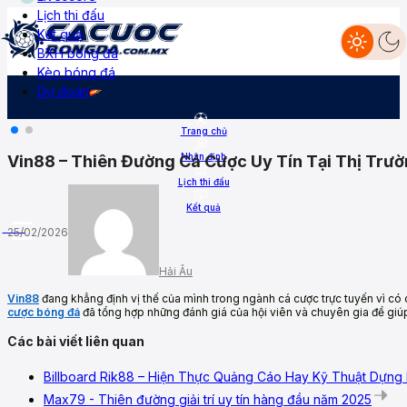
Lịch thi đấu
Kết quả
BXH bóng đá
Nhận định
Livescore
Lịch thi đấu
Kết quả
BXH
Kèo bóng đá
Dự đoán
Diễn đàn
Kèo bóng đá
Dự đoán
Trang chủ
Nhận định
Vin88 – Thiên Đường Cá Cược Uy Tín Tại Thị Trư
Lịch thi đấu
Kết quả
More
25/02/2026
Hải Âu
Vin88
đang khẳng định vị thế của mình trong ngành cá cược trực tuyến vì có ch
cược bóng đá
đã tổng hợp những đánh giá của hội viên và chuyên gia để giúp
Các bài viết liên quan
Billboard Rik88 – Hiện Thực Quảng Cáo Hay Kỹ Thuật Dựng H
Max79 - Thiên đường giải trí uy tín hàng đầu năm 2025