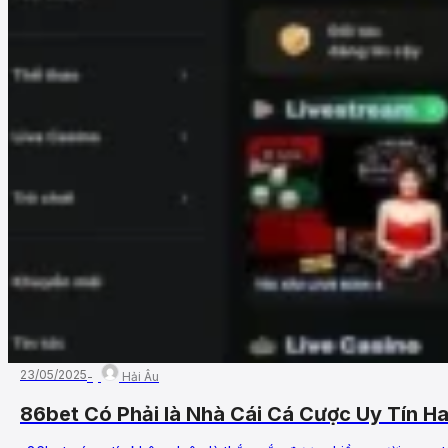
23/05/2025
Hải Âu
86bet Có Phải là Nhà Cái Cá Cược Uy Tín H