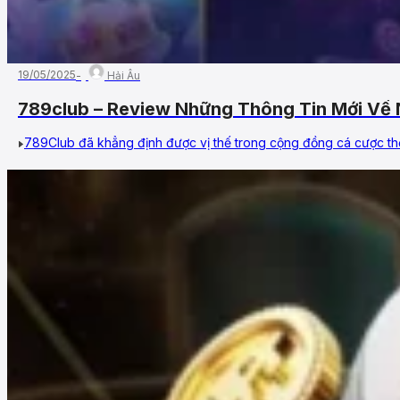
19/05/2025
Hải Âu
789club – Review Những Thông Tin Mới Về 
789Club đã khẳng định được vị thế trong cộng đồng cá cược thể th