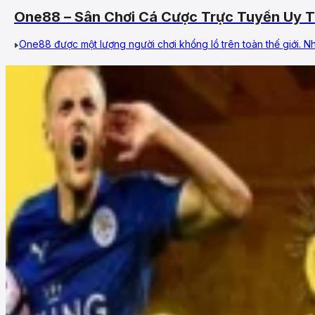
One88 – Sân Chơi Cá Cược Trực Tuyến Uy 
One88 được một lượng người chơi khổng lồ trên toàn thế giới. Nh