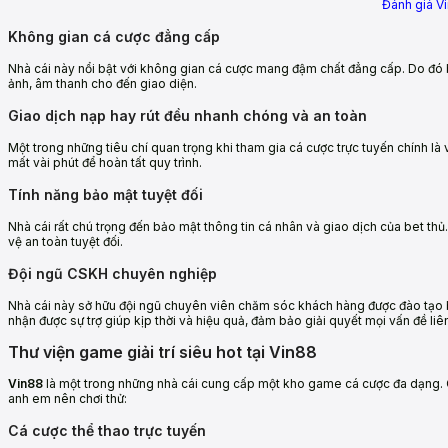
Đánh giá Vi
Không gian cá cược đẳng cấp
Nhà cái này nổi bật với không gian cá cược mang đậm chất đẳng cấp. Do đó b
ảnh, âm thanh cho đến giao diện.
Giao dịch nạp hay rút đều nhanh chóng và an toàn
Một trong những tiêu chí quan trọng khi tham gia cá cược trực tuyến chính là
mất vài phút để hoàn tất quy trình.
Tính năng bảo mật tuyệt đối
Nhà cái rất chú trọng đến bảo mật thông tin cá nhân và giao dịch của bet th
vệ an toàn tuyệt đối.
Đội ngũ CSKH chuyên nghiệp
Nhà cái này sở hữu đội ngũ chuyên viên chăm sóc khách hàng được đào tạo bài
nhận được sự trợ giúp kịp thời và hiệu quả, đảm bảo giải quyết mọi vấn đề liê
Thư viện game giải trí siêu hot tại Vin88
Vin88
là một trong những nhà cái cung cấp một kho game cá cược đa dạng. Các
anh em nên chơi thử:
Cá cược thể thao trực tuyến