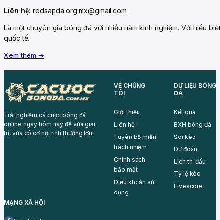
Liên hệ:
redsapda.org.mx@gmail.com
Là một chuyên gia bóng đá với nhiều năm kinh nghiệm. Với hiểu bi
quốc tế.
Xem thêm ➔
VỀ CHÚNG
DỮ LIỆU BÓNG
TÔI
ĐÁ
Giới thiệu
Kết quả
Trải nghiệm cá cược bóng đá
online ngay hôm nay để vừa giải
Liên hệ
BXH bóng đá
trí, vừa có cơ hội rinh thưởng lớn!
Tuyên bố miễn
Soi kèo
trách nhiệm
Dự đoán
Chính sách
Lịch thi đấu
bảo mật
Tỷ lệ kèo
Điều khoản sử
Livescore
dụng
MẠNG XÃ HỘI