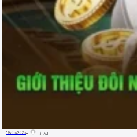
19/05/2025
Hải Âu