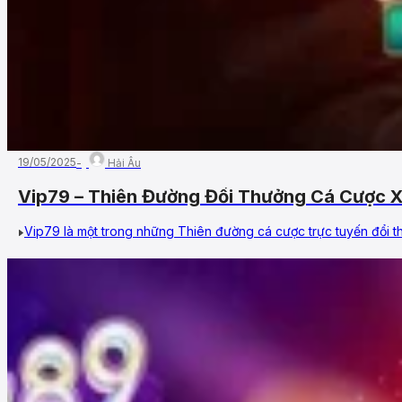
19/05/2025
Hải Âu
Vip79 – Thiên Đường Đổi Thưởng Cá Cược 
Vip79 là một trong những Thiên đường cá cược trực tuyến đổi thư