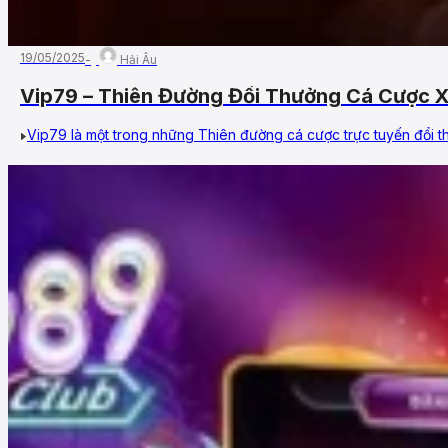
19/05/2025
Hải Âu
Vip79 – Thiên Đường Đổi Thưởng Cá Cược 
Vip79 là một trong những Thiên đường cá cược trực tuyến đổi thư