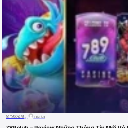
19/05/2025
Hải Âu
789club – Review Những Thông Tin Mới Về 