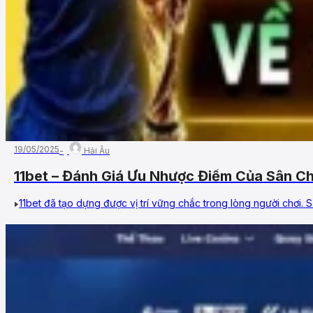
19/05/2025
Hải Âu
11bet – Đánh Giá Ưu Nhược Điểm Của Sân C
11bet đã tạo dựng được vị trí vững chắc trong lòng người chơi. S