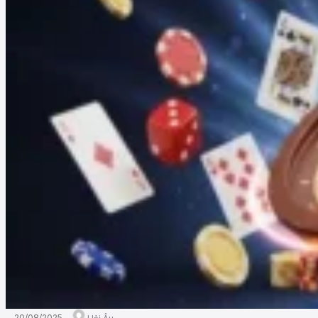
20/08/2025