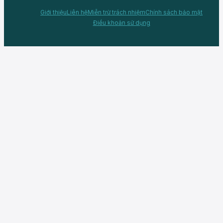
Giới thiệu
Liên hệ
Miễn trừ trách nhiệm
Chính sách bảo mật
Điều khoản sử dụng