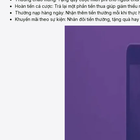
Hoàn tiền cá cược: Trả lại một phần tiền thua giúp giảm thiểu r
Thưởng nạp hàng ngày: Nhận thêm tiền thưởng mỗi khi thực hi
Khuyến mãi theo sự kiện: Nhân đôi tiền thưởng, tặng quà hay 