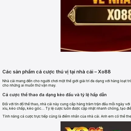
Các sản phẩm cá cược thú vị tại nhà cái – Xo88
Nhà cái mang đến cho người chơi một thế giới giải trí đa dạng với hàng loạt t
cho những ai muốn thử vận may.
Cá cược thể thao đa dạng kèo đấu và tỷ lệ hấp dẫn
Đối với tín đồ thể thao, nhà cái này cung cấp hàng trăm trận đấu mỗi ngày v
xỉu, kèo chấp, kèo góc… Tỷ lệ cược luôn được cập nhật nhanh chóng, tạo điề
Tính năng cá cược trực tiếp cũng là điểm nhấn của nhà cái. Anh em có thể theo