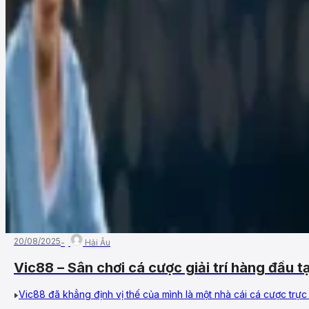
20/08/2025
Hải Âu
Vic88 – Sân chơi cá cược giải trí hàng đầu t
Vic88 đã khẳng định vị thế của mình là một nhà cái cá cược trực t