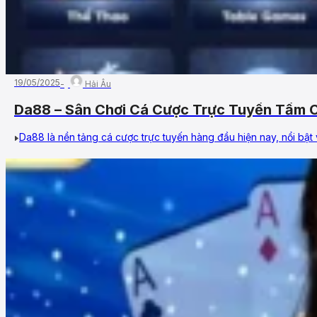
19/05/2025
Hải Âu
Da88 – Sân Chơi Cá Cược Trực Tuyến Tầm 
Da88 là nền tảng cá cược trực tuyến hàng đầu hiện nay, nổi bật 