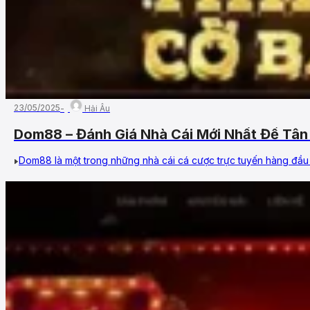
23/05/2025
Hải Âu
Dom88 – Đánh Giá Nhà Cái Mới Nhất Để Tân
Dom88 là một trong những nhà cái cá cược trực tuyến hàng đầu tạ