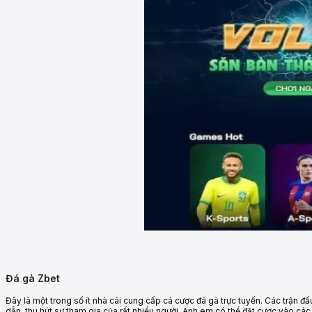
Đá gà Zbet
Đây là một trong số ít nhà cái cung cấp cá cược đá gà trực tuyến. Các trận đ
dẫn, thu hút sự tham gia của rất nhiều người. Anh em có thể đặt cược vào cá