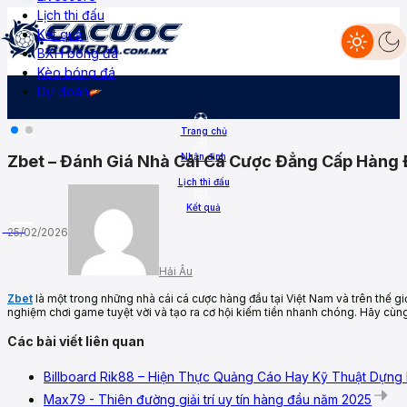
Lịch thi đấu
Kết quả
BXH bóng đá
Nhận định
Livescore
Lịch thi đấu
Kết quả
BXH
Kèo bóng đá
Dự đoán
Diễn đàn
Kèo bóng đá
Dự đoán
Trang chủ
Nhận định
Zbet – Đánh Giá Nhà Cái Cá Cược Đẳng Cấp Hàng
Lịch thi đấu
Kết quả
More
25/02/2026
Hải Âu
Zbet
là một trong những nhà cái cá cược hàng đầu tại Việt Nam và trên thế gi
nghiệm chơi game tuyệt vời và tạo ra cơ hội kiếm tiền nhanh chóng. Hãy cù
Các bài viết liên quan
Billboard Rik88 – Hiện Thực Quảng Cáo Hay Kỹ Thuật Dựng H
Max79 - Thiên đường giải trí uy tín hàng đầu năm 2025