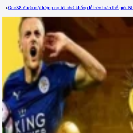
One88 được một lượng người chơi khổng lồ trên toàn thế giới. Nh