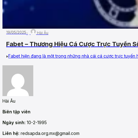
19/05/2025
Hải Âu
Fabet – Thương Hiệu Cá Cược Trực Tuyến Số
Fabet hiện đang là một trong những nhà cái cá cược trực tuyến 
Hải Âu
Biên tập viên
Ngày sinh:
10-2-1995
Liên hệ:
redsapda.org.mx@gmail.com