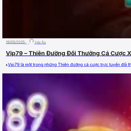
19/05/2025
Hải Âu
Vip79 – Thiên Đường Đổi Thưởng Cá Cược 
Vip79 là một trong những Thiên đường cá cược trực tuyến đổi thư