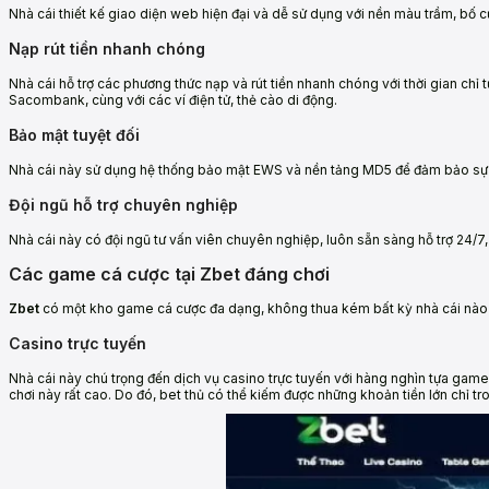
Nhà cái thiết kế giao diện web hiện đại và dễ sử dụng với nền màu trầm, bố c
Nạp rút tiền nhanh chóng
Nhà cái hỗ trợ các phương thức nạp và rút tiền nhanh chóng với thời gian ch
Sacombank, cùng với các ví điện tử, thẻ cào di động.
Bảo mật tuyệt đối
Nhà cái này sử dụng hệ thống bảo mật EWS và nền tảng MD5 để đảm bảo sự an
Đội ngũ hỗ trợ chuyên nghiệp
Nhà cái này có đội ngũ tư vấn viên chuyên nghiệp, luôn sẵn sàng hỗ trợ 24/7,
Các game cá cược tại Zbet đáng chơi
Zbet
có một kho game cá cược đa dạng, không thua kém bất kỳ nhà cái nào kh
Casino trực tuyến
Nhà cái này chú trọng đến dịch vụ casino trực tuyến với hàng nghìn tựa game 
chơi này rất cao. Do đó, bet thủ có thể kiếm được những khoản tiền lớn chỉ t