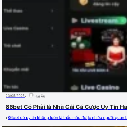
23/05/2025
Hải Âu
86bet Có Phải là Nhà Cái Cá Cược Uy Tín H
86bet có uy tín không luôn là thắc mắc được nhiều người quan tâ