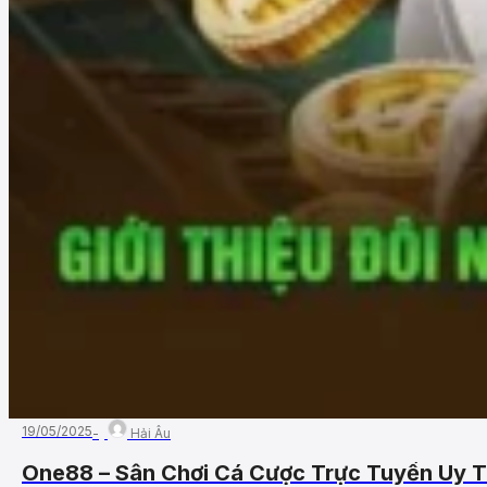
19/05/2025
Hải Âu
One88 – Sân Chơi Cá Cược Trực Tuyến Uy 