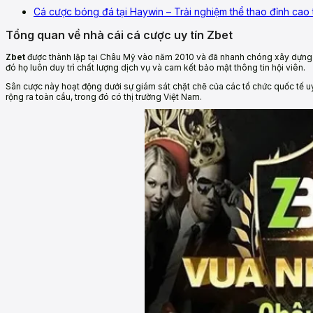
Cá cược bóng đá tại Haywin – Trải nghiệm thể thao đỉnh cao tr
Tổng quan về nhà cái cá cược uy tín Zbet
Zbet
được thành lập tại Châu Mỹ vào năm 2010 và đã nhanh chóng xây dựng đ
đó họ luôn duy trì chất lượng dịch vụ và cam kết bảo mật thông tin hội viên.
Sân cược này hoạt động dưới sự giám sát chặt chẽ của các tổ chức quốc tế 
rộng ra toàn cầu, trong đó có thị trường Việt Nam.