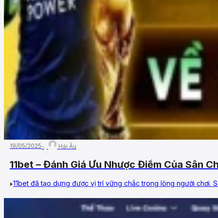
19/05/2025
Hải Âu
11bet – Đánh Giá Ưu Nhược Điểm Của Sân C
11bet đã tạo dựng được vị trí vững chắc trong lòng người chơi. S