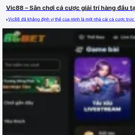
Vic88 – Sân chơi cá cược giải trí hàng đầu t
Vic88 đã khẳng định vị thế của mình là một nhà cái cá cược trực t