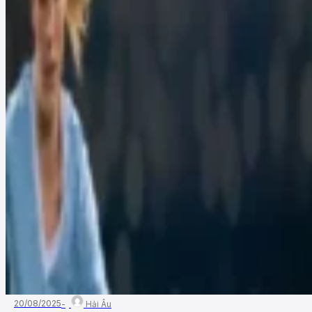
20/08/2025
Hải Âu