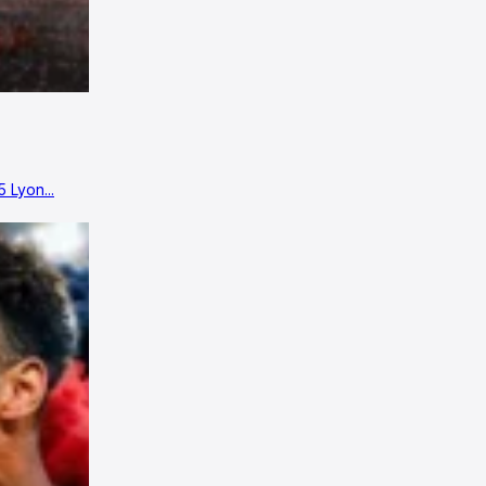
 Lyon...