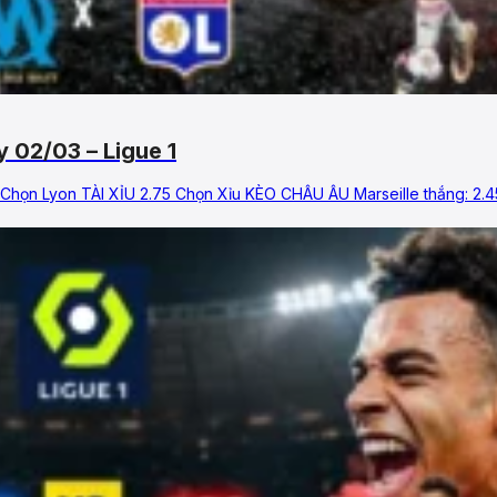
 02/03 – Ligue 1
họn Lyon TÀI XỈU 2.75 Chọn Xỉu KÈO CHÂU ÂU Marseille thắng: 2.45