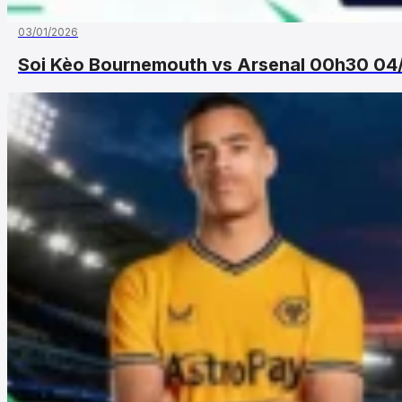
03/01/2026
Soi Kèo Bournemouth vs Arsenal 00h30 04