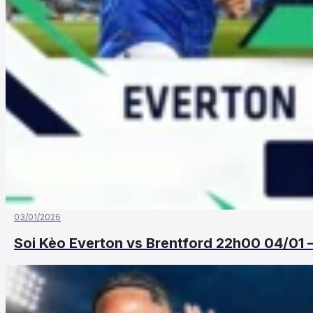
03/01/2026
Soi Kèo Everton vs Brentford 22h00 04/01 