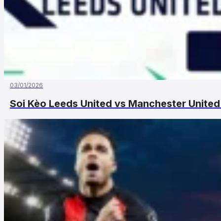
03/01/2026
Soi Kèo Leeds United vs Manchester Unite