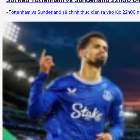
Soi Kèo Tottenham vs Sunderland 22h00 04
Tottenham vs Sunderland sẽ chính thức diễn ra vào lúc 22h00 ng