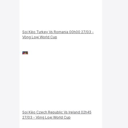
Soi Kèo Turkey Vs Romania 00h00 27/03 -
Vòng Loại World Cup
Soi Kèo Czech Republic Vs Ireland 02h45
27/03 - Vòng Loại World Cup