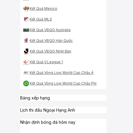
Kết Quả Mexico
Kết Quả MLS
Kết Quả VĐQG Australia
Kết Quả VĐQG Hàn Quốc
Kết Quả VĐQG Nhật Bản
Kết Quả V.League 1
Kết Quả Vòng Loại World Cup Châu Á
Kết Quả Vòng Loại World Cup Châu Phi
Bảng xếp hạng
Lịch thi đấu Ngoại Hạng Anh
Nhận định bóng đá hôm nay