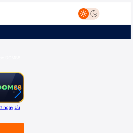
ợc DOM88
Cược RIK88
Cược 86BET
Cược MAY88
C
Chơi ngay
Ưu
Chơi ngay
Ưu
Chơi ngay
Ưu
đãi
đãi
đãi
đ
ơi ngay
Ưu